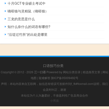
十月GCT专业硕士考试中
嘀嗒猫与灵精鼠（嘀嗒猫）
三龙的意思是什么
知什么奈什么的词语有哪些?
“沿堤过竹所”的出处是哪里
口语技巧分类
Copyright © 2012 - 2026
三一口语
Powered by
网站分类目录
|
精选推荐文章
|
网站
地图
|
疑难解答
陕ICP备05009492号
声明：本站内容来自互联网，如信息有错误可发邮件到f_fb#foxmail.com说明，我们
会及时纠正，谢谢
本站仅为个人兴趣爱好，不接盈利性广告及商业合作
小男孩