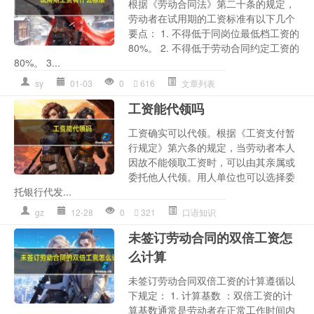
根据《劳动合同法》第二十条的规定，
劳动者在试用期的工资标准有以下几个
要点： 1. 不得低于同岗位最低档工资的
80%。 2. 不得低于劳动合同约定工资的
80%。 3...
sy
01-03
0
616
文章列表
工资能代领吗
工资确实可以代领。根据《工资支付暂
行规定》第六条的规定，当劳动者本人
因故不能领取工资时，可以由其亲属或
委托他人代领。用人单位也可以选择委
托银行代发...
gz
12-28
0
321
口语知识
未签订劳动合同的双倍工资怎
么计算
未签订劳动合同双倍工资的计算遵循以
下规定： 1. 计算基数 ：双倍工资的计
算基数通常是劳动者在正常工作时间内