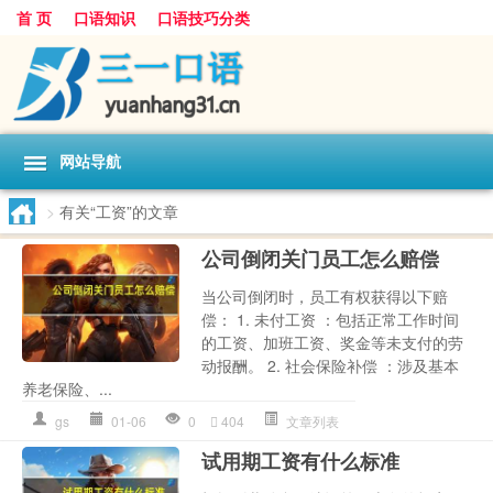
首 页
口语知识
口语技巧分类
网站导航
>
有关“工资”的文章
公司倒闭关门员工怎么赔偿
当公司倒闭时，员工有权获得以下赔
偿： 1. 未付工资 ：包括正常工作时间
的工资、加班工资、奖金等未支付的劳
动报酬。 2. 社会保险补偿 ：涉及基本
养老保险、...
gs
01-06
0
404
文章列表
试用期工资有什么标准