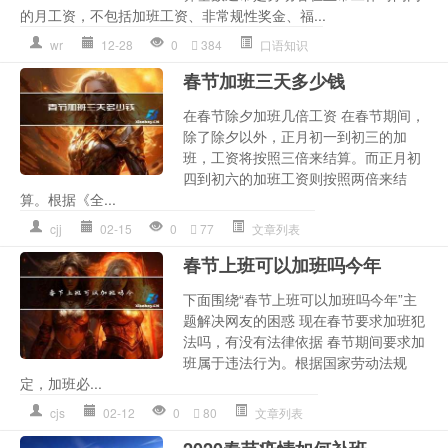
的月工资，不包括加班工资、非常规性奖金、福...
wr
12-28
0
384
口语知识
春节加班三天多少钱
在春节除夕加班几倍工资 在春节期间，
除了除夕以外，正月初一到初三的加
班，工资将按照三倍来结算。而正月初
四到初六的加班工资则按照两倍来结
算。根据《全...
cjj
02-15
0
77
文章列表
春节上班可以加班吗今年
下面围绕“春节上班可以加班吗今年”主
题解决网友的困惑 现在春节要求加班犯
法吗，有没有法律依据 春节期间要求加
班属于违法行为。根据国家劳动法规
定，加班必...
cjs
02-12
0
80
文章列表