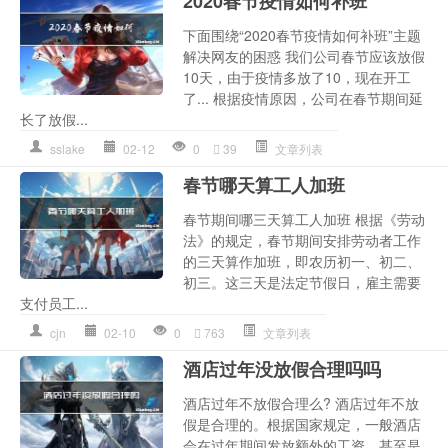
2020春节疫情如何补班
下面围绕“2020春节疫情如何补班”主题
解决网友的困惑 我们公司春节应该放假
10天，由于疫情多放了10，现在开工
了... 根据疫情原因，公司在春节期间延
长了放假...
sslake
02-12
0
39
文章列表
春节哪天算工人加班
春节期间哪三天算工人加班 根据《劳动
法》的规定，春节期间安排劳动者工作
的三天算作加班，即农历初一、初二、
初三。这三天是法定节假日，雇主需要
支付员工...
cjn
02-10
0
763
文章列表
酒店过年没放假合理吗吗
酒店过年不放假合理么? 酒店过年不放
假是合理的。根据国家规定，一般酒店
会在过年期间发放额外的工资，甚至是