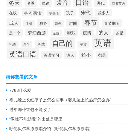
口语
发音
冬天
唐代
冬季
单词
商务英语
宋代
学习英语
在线
孩子
很多人
学英语
春节
成人
时间
攻略
春节期间
手机
新年
的人
梦幻西游
游戏
疫情
是一个
的是
汤圆
英语
自己的
考试
礼物
英文
考生
英语口语
还不
英语学习
诗人
都是
猜你想看的文章
7788什么梗
婴儿脸上长红疹子是怎么回事（婴儿脸上长热痱怎么办）
过年哪种红包不能收了
“翠峰不能助发”的出处是哪里
呼伦贝尔草原原唱介绍（呼伦贝尔草原原唱）