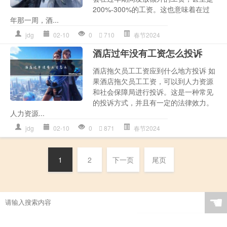
200%-300%的工资。这也意味着在过
年那一周，酒...
jdg
02-10
0
710
春节2024
酒店过年没有工资怎么投诉
酒店拖欠员工工资应到什么地方投诉 如
果酒店拖欠员工工资，可以到人力资源
和社会保障局进行投诉。这是一种常见
的投诉方式，并且有一定的法律效力。
人力资源...
jdg
02-10
0
871
春节2024
1
2
下一页
尾页
☚