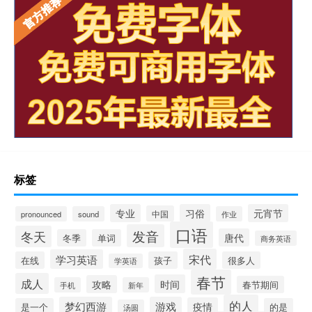
标签
专业
习俗
元宵节
中国
pronounced
sound
作业
口语
发音
冬天
唐代
冬季
单词
商务英语
宋代
学习英语
在线
孩子
很多人
学英语
春节
成人
时间
攻略
春节期间
手机
新年
的人
梦幻西游
游戏
疫情
是一个
的是
汤圆