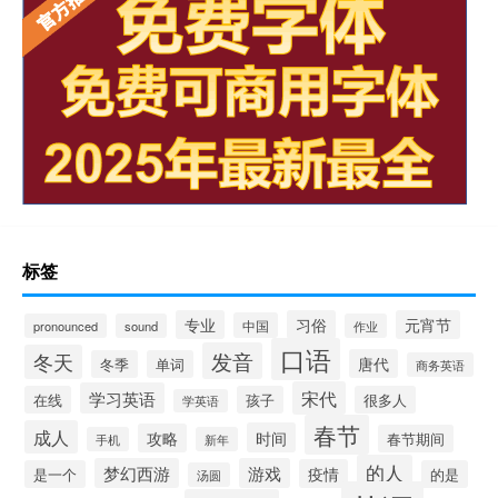
标签
专业
习俗
元宵节
中国
pronounced
sound
作业
口语
发音
冬天
唐代
冬季
单词
商务英语
宋代
学习英语
在线
孩子
很多人
学英语
春节
成人
时间
攻略
春节期间
手机
新年
的人
梦幻西游
游戏
疫情
是一个
的是
汤圆