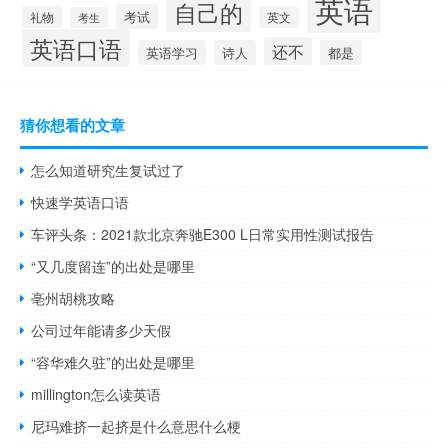
英语
自己的
考试
礼物
英文
考生
英语口语
还不
英语学习
诗人
都是
猜你想看的文章
怎么知道研究生复试过了
快速学英语口语
车评头条：2021款北京奔驰E300 L日常实用性测试报告
“又几度留连”的出处是哪里
亳州胡桃攻略
公司过年能请多少天假
“容华难久驻”的出处是哪里
millington怎么读英语
尼玛难挤一起挤是什么意思什么梗