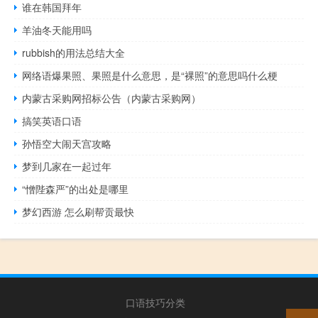
谁在韩国拜年
羊油冬天能用吗
rubbish的用法总结大全
网络语爆果照、果照是什么意思，是“裸照”的意思吗什么梗
内蒙古采购网招标公告（内蒙古采购网）
搞笑英语口语
孙悟空大闹天宫攻略
梦到几家在一起过年
“憎陛森严”的出处是哪里
梦幻西游 怎么刷帮贡最快
口语技巧分类