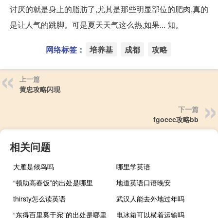
讨厌的就是身上的脂肪了,尤其是那些明显部位的肥肉,真的
是让人气的跳脚。可是夏天天气这么热,如果... 知。
网络标签：
培养基
成都
攻略
上一篇
黄忠攻略闪现
下一篇
fgoccc攻略bb
相关问题
大雁是候鸟吗
哪里学英语
“顿助高舂饭”的出处是哪里
地道英语口语晚安
thirsty怎么读英语
武汉人能去外地过年吗
“东得百里奚于宛”的出处是哪里
电冰箱可以横着运输吗