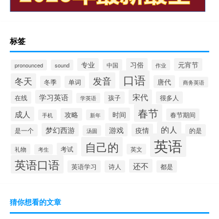
标签
专业
习俗
元宵节
中国
pronounced
sound
作业
口语
发音
冬天
唐代
冬季
单词
商务英语
宋代
学习英语
在线
孩子
很多人
学英语
春节
成人
时间
攻略
春节期间
手机
新年
的人
梦幻西游
游戏
疫情
是一个
的是
汤圆
英语
自己的
考试
礼物
英文
考生
英语口语
还不
英语学习
诗人
都是
猜你想看的文章