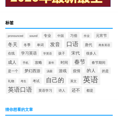
标签
专业
习俗
元宵节
中国
pronounced
sound
作业
口语
发音
冬天
唐代
冬季
单词
商务英语
宋代
学习英语
在线
孩子
很多人
学英语
春节
成人
时间
攻略
春节期间
手机
新年
的人
梦幻西游
游戏
疫情
是一个
的是
汤圆
英语
自己的
考试
礼物
英文
考生
英语口语
还不
英语学习
诗人
都是
猜你想看的文章