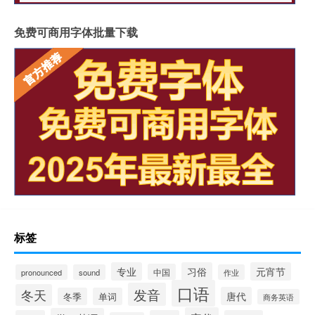
免费可商用字体批量下载
标签
专业
习俗
元宵节
中国
pronounced
sound
作业
口语
发音
冬天
唐代
冬季
单词
商务英语