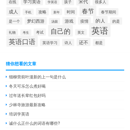
宋代
学习英语
在线
孩子
很多人
学英语
春节
成人
时间
攻略
春节期间
手机
新年
的人
梦幻西游
游戏
疫情
是一个
的是
汤圆
英语
自己的
考试
礼物
英文
考生
英语口语
还不
英语学习
诗人
都是
猜你想看的文章
细柳营前叶漫新的上一句是什么
冬天可乐怎么煮好喝
过年送长辈红包好吗
少林寺旅游最新攻略
培训学英语
诚什么正什么的词语有哪些?