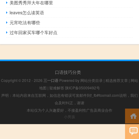
美图秀秀拜大年在哪里
leaves怎么读英语
元宵吃法有哪些
过年回家买车哪个车好点
口语技巧分类
Copyright © 2012 - 2026
三一口语
Powered by
网站分类目录
|
精选推荐文章
|
网站
地图
|
疑难解答
陕ICP备05009492号
声明：本站内容来自互联网，如信息有错误可发邮件到f_fb#foxmail.com说明，我们
会及时纠正，谢谢
本站仅为个人兴趣爱好，不接盈利性广告及商业合作
小男孩