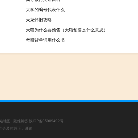
大学的编号代表什么
天龙怀旧攻略
天猫为什么要预售（天猫预售是什么意思）
考研背单词用什么书
站地图
|
疑难解答
陕ICP备05009492号
，我们会及时纠正，谢谢