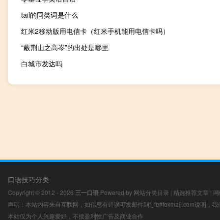
tail的同类词是什么
红米2移动版用电信卡（红米手机能用电信卡吗）
“蔽荆山之高岑”的出处是哪里
白城市发达吗
口语技巧分类
Copyright © 2012 - 2026
三一口语
Powered by
网站分类目录
|
精选推荐文章
|
网
声明：本站内容来自互联网，如信息有错误可发邮件到f_fb#foxmail.com说明
本站仅为个人兴趣爱好，不接盈利性广告及商业合作