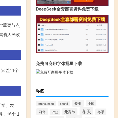
DeepSeek全套部署资料免费下载
"重要节点
肃省人民政
免费可商用字体批量下载
涵盖11个
标签
专业
中国
pronounced
sound
工学、农
冬天
习俗
元宵节
冬季
作业
科，16个甘