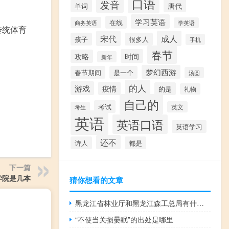
口语
发音
唐代
单词
学习英语
在线
商务英语
学英语
传统体育
宋代
成人
孩子
很多人
手机
春节
时间
攻略
新年
梦幻西游
春节期间
是一个
汤圆
的人
游戏
疫情
的是
礼物
自己的
考试
英文
考生
英语
英语口语
英语学习
还不
诗人
都是
下一篇
学院是几本
猜你想看的文章
黑龙江省林业厅和黑龙江森工总局有什么区别详细点,谢谢 黑龙江林业职业学院
“不使当关损晏眠”的出处是哪里