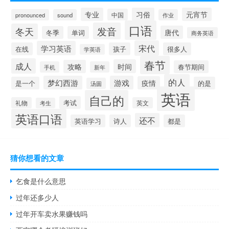
专业
习俗
元宵节
中国
pronounced
sound
作业
口语
发音
冬天
唐代
冬季
单词
商务英语
宋代
学习英语
在线
孩子
很多人
学英语
春节
成人
时间
攻略
春节期间
手机
新年
的人
梦幻西游
游戏
疫情
是一个
的是
汤圆
英语
自己的
考试
礼物
英文
考生
英语口语
还不
英语学习
诗人
都是
猜你想看的文章
乞食是什么意思
过年还多少人
过年开车卖水果赚钱吗