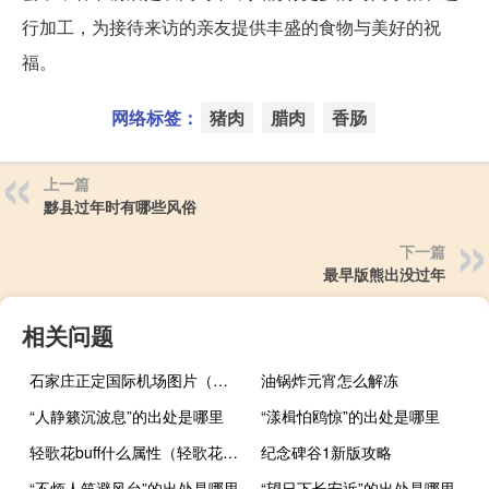
行加工，为接待来访的亲友提供丰盛的食物与美好的祝
福。
网络标签：
猪肉
腊肉
香肠
上一篇
黟县过年时有哪些风俗
下一篇
最早版熊出没过年
相关问题
石家庄正定国际机场图片（石家庄正定国际机场）
油锅炸元宵怎么解冻
“人静籁沉波息”的出处是哪里
“漾楫怕鸥惊”的出处是哪里
轻歌花buff什么属性（轻歌花buff）
纪念碑谷1新版攻略
“不烦人筑避风台”的出处是哪里
“望日下长安近”的出处是哪里