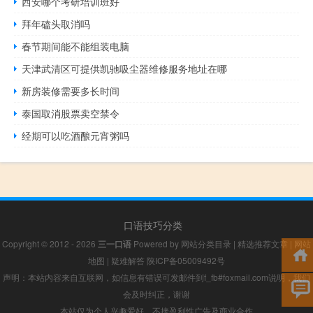
西安哪个考研培训班好
拜年磕头取消吗
春节期间能不能组装电脑
天津武清区可提供凯驰吸尘器维修服务地址在哪
新房装修需要多长时间
泰国取消股票卖空禁令
经期可以吃酒酿元宵粥吗
口语技巧分类
Copyright © 2012 - 2026
三一口语
Powered by
网站分类目录
|
精选推荐文章
|
网站
地图
|
疑难解答
陕ICP备05009492号
声明：本站内容来自互联网，如信息有错误可发邮件到f_fb#foxmail.com说明，我们
会及时纠正，谢谢
本站仅为个人兴趣爱好，不接盈利性广告及商业合作