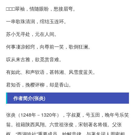
□□□翠袖，情随眼盼，愁接眉弯。
一串歌珠清润，绾结玉连环。
苏小无寻处，元在人间。
何事凄凉蚓窍，向尊前一笑，歌倒狂澜。
叹从来古雅，欲觅赏音难。
有如此、和声软语，甚韩湘、风雪度蓝关。
君知否，挽樱评柳，却是香山。
作者简介(张炎)
张炎（1248年－1320年），字叔夏，号玉田，晚年号乐笑
翁。祖籍陕西凤翔。六世祖张俊，宋朝著名将领。父张
枢，“西湖吟社”重要成员，妙解音律，与著名词人周密相