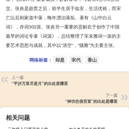
交。张炎是勋贵之后，前半生居于临安，生活优裕，而宋
亡以后则家道中落，晚年漂泊落拓。著有《山中白云
词》，存词302首。张炎另一重要的贡献在于创作了中国
最早的词论专著《词源》，总结整理了宋末雅词一派的主
要艺术思想与成就，其中以“清空”，“骚雅”为主要主张。
网络标签：
却是
宋代
香山
上一篇
“平沙万里尽是月”的出处是哪里
下一篇
“神功岂假言宣”的出处是哪里
相关问题
三年级入门英语怎么学
女士冬天中长款毛呢