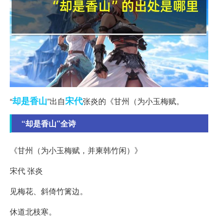
却是
香山
宋代
“
”出自
张炎的《甘州（为小玉梅赋。
“却是香山”全诗
《甘州（为小玉梅赋，并柬韩竹闲）》
宋代 张炎
见梅花、斜倚竹篱边。
休道北枝寒。