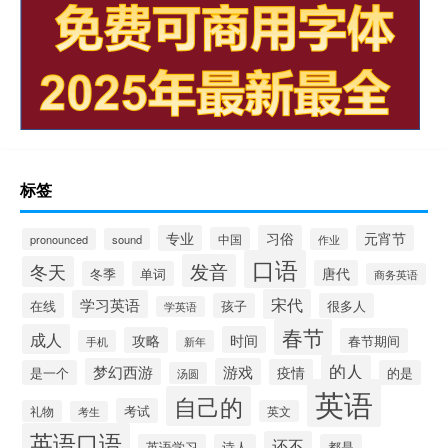
标签
专业
习俗
元宵节
中国
pronounced
sound
作业
口语
发音
冬天
唐代
冬季
单词
商务英语
宋代
学习英语
在线
孩子
很多人
学英语
春节
成人
时间
攻略
春节期间
手机
新年
的人
梦幻西游
游戏
疫情
是一个
的是
汤圆
英语
自己的
考试
礼物
英文
考生
英语口语
还不
英语学习
诗人
都是