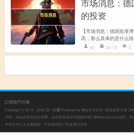
市场消息：德
的投资
【市场消息：德国批准博
高，那么具体的是什么情
sc
04-13
0
口语技巧分类
Copyright © 2012 - 2026
三一口语
Powered by
网站分类目录
|
精选推荐文章
|
网
声明：本站内容来自互联网，如信息有错误可发邮件到f_fb#foxmail.com说明
本站仅为个人兴趣爱好，不接盈利性广告及商业合作