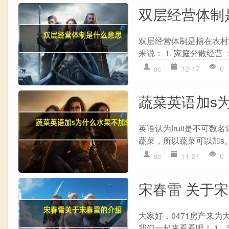
双层经营体制
双层经营体制是指在农村
来说： 1. 家庭分散经营
sc
12-17
0
蔬菜英语加s
英语认为fruit是不可数
蔬菜，所以蔬菜可以加s。
sc
11-21
0
宋春雷 关于
大家好，0471房产来
我们一起来看看吧！ 1、宋