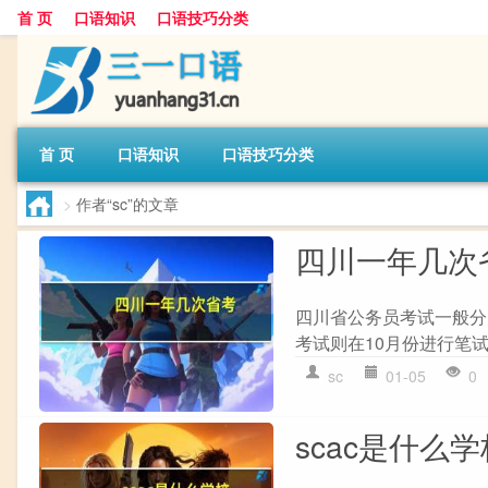
首 页
口语知识
口语技巧分类
首 页
口语知识
口语技巧分类
>
作者“sc”的文章
四川一年几次
四川省公务员考试一般分
考试则在10月份进行笔试
sc
01-05
0
scac是什么学