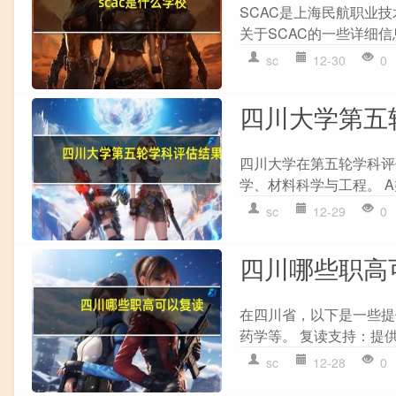
SCAC是上海民航职业
关于SCAC的一些详细信息
sc
12-30
0
四川大学第五
四川大学在第五轮学科评
学、材料科学与工程。 A类
sc
12-29
0
四川哪些职高
在四川省，以下是一些提
药学等。 复读支持：提供
sc
12-28
0