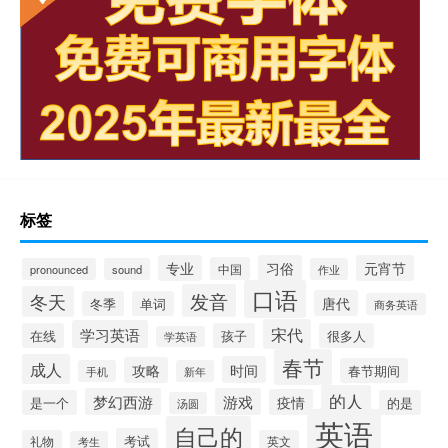
标签
专业
习俗
元宵节
中国
pronounced
sound
作业
口语
发音
冬天
唐代
冬季
单词
商务英语
宋代
学习英语
在线
孩子
很多人
学英语
春节
成人
时间
攻略
春节期间
手机
新年
的人
梦幻西游
游戏
疫情
是一个
的是
汤圆
英语
自己的
考试
礼物
英文
考生