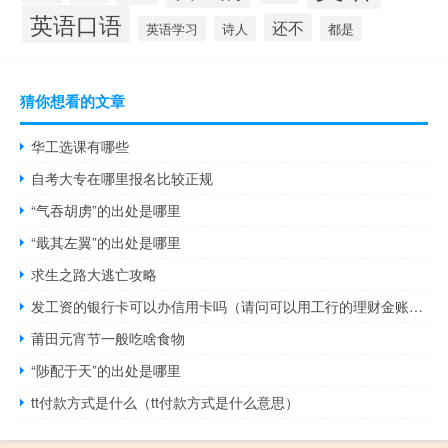
英语口语
还不
英语学习
诗人
都是
猜你想看的文章
华工选课有哪些
自考大专在哪里报名比较正规
“气吞胡虏”的出处是哪里
“戢其左翼”的出处是哪里
求生之路大逃亡攻略
发工资的银行卡可以办信用卡吗（请问可以用工行的理财金账户卡申请信用卡吗）
莆田元宵节一般吃啥食物
“陟配于天”的出处是哪里
tt付款方式是什么（tt付款方式是什么意思）