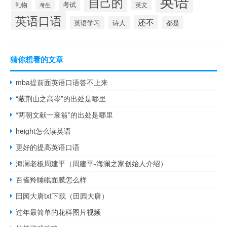
英语
自己的
考试
礼物
英文
考生
英语口语
还不
英语学习
诗人
都是
猜你想看的文章
mba提前面英语口语答不上来
“蔽荆山之高岑”的出处是哪里
“两朝文献一衰翁”的出处是哪里
height怎么读英语
更好的提高英语口语
海澜老板周建平（周建平-海澜之家创始人介绍）
百雀羚睡眠面膜怎么样
田园大唐txt下载（田园大唐）
过年最简单的花样图片视频