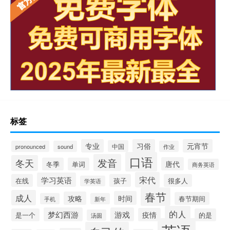
标签
专业
习俗
元宵节
中国
pronounced
sound
作业
口语
发音
冬天
唐代
冬季
单词
商务英语
宋代
学习英语
在线
孩子
很多人
学英语
春节
成人
时间
攻略
春节期间
手机
新年
的人
梦幻西游
游戏
疫情
是一个
的是
汤圆