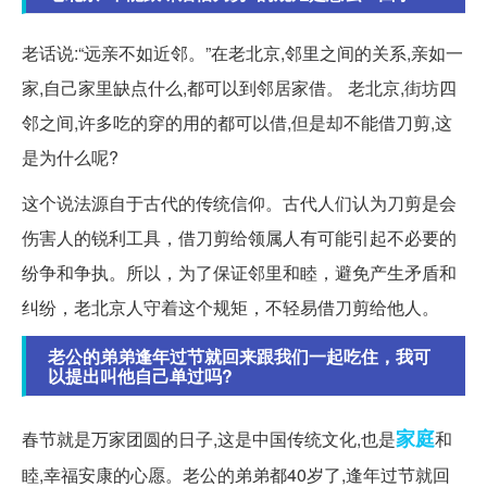
老话说:“远亲不如近邻。”在老北京,邻里之间的关系,亲如一
家,自己家里缺点什么,都可以到邻居家借。 老北京,街坊四
邻之间,许多吃的穿的用的都可以借,但是却不能借刀剪,这
是为什么呢?
这个说法源自于古代的传统信仰。古代人们认为刀剪是会
伤害人的锐利工具，借刀剪给领属人有可能引起不必要的
纷争和争执。所以，为了保证邻里和睦，避免产生矛盾和
纠纷，老北京人守着这个规矩，不轻易借刀剪给他人。
老公的弟弟逢年过节就回来跟我们一起吃住，我可
以提出叫他自己单过吗?
家庭
春节就是万家团圆的日子,这是中国传统文化,也是
和
睦,幸福安康的心愿。老公的弟弟都40岁了,逢年过节就回