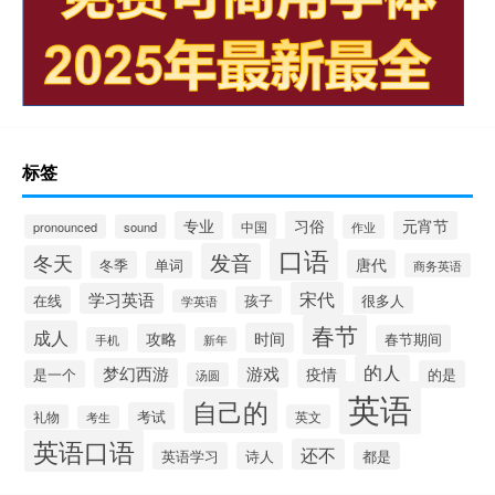
标签
专业
习俗
元宵节
中国
pronounced
sound
作业
口语
发音
冬天
唐代
冬季
单词
商务英语
宋代
学习英语
在线
孩子
很多人
学英语
春节
成人
时间
攻略
春节期间
手机
新年
的人
梦幻西游
游戏
疫情
是一个
的是
汤圆
英语
自己的
考试
礼物
英文
考生
英语口语
还不
英语学习
诗人
都是