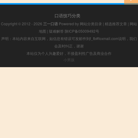
口语技巧分类
Copyright © 2012 - 2026
三一口语
Powered by
网站分类目录
|
精选推荐文章
|
网站
地图
|
疑难解答
陕ICP备05009492号
声明：本站内容来自互联网，如信息有错误可发邮件到f_fb#foxmail.com说明，我们
会及时纠正，谢谢
本站仅为个人兴趣爱好，不接盈利性广告及商业合作
小男孩