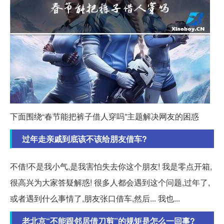
下面围绕“春节能把裤子借人穿吗”主题解决网友的困惑
过年走亲戚到底该不该给朋友借车?
不借!不是我小气,是我害怕失去你这个朋友! 我是零点开箱,
很高兴为大家答疑解惑! 很多人都会遇到这个问题,过年了,
或者遇到什么事情了,朋友张口借车,然后... 我也...
老北京“不能跟邻居借刀剪”的规矩是怎么一回事?