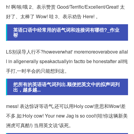
h! 啊/唉/哦 2、表示赞赏 Good/Terrific/Excellent/Great! 太
好了、太棒了 Wow! 哇 3、表示劝告 Here! 。
英语口语中经常用的语气词和连接词有哪些?_作业
帮
LS别误导人行不?howeverwhat' moremoreoverabove allal
l in allgenerally speakactuallyin factto be honestafter all纯
手打,一时半会的只能想到这。
把所有的英语语气词列出.顺便把英文中的拟声词列
出，越多越...
mess! 表达惊讶等语气,还可以用Holy cow!意思和Wow!差
不多.如:Holy cow! Your new Jag is so cool!(哇!你这辆新美
洲虎可真酷!) 当用英文说“该死。