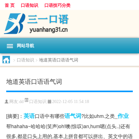
首 页
口语知识
口语技巧分类
网站导航
>
口语知识
>
地道英语口语语气词
地道英语口语语气词
口语知识
网友:
dd
2022-12-05 11:54:18
英语
语气词
作业
[摘要]：
口语中有哪些
?比如uhm.之类_
帮hahaha~哈哈哈(笑声)oh!噢(惊叹)an,hum嗯(点头..)还有
很多,都是口头上用的,基本上拼音都可以拼出、英文中的语