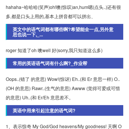
hahaha~哈哈哈(笑声)oh!噢(惊叹)an,hum嗯(点头..)还有很
多,都是口头上用的,基本上拼音都可以拼出、
英文中的语气词都有哪些啊?希望能全一点,另外意
思也说一下,_...
roger 知道了oh 噢well 好(sorry,我只知道这么多)
常用的英语语气词有什么啊?_作业帮
Oops..(错了 的意思) Wow!(惊讶) Eh..(和 Er 意思一样) O..
(OH 的意思) Rawr..(生气的意思) Awww (觉得可爱或可惜
的意思) Uh..(和 Er/Eh 意思差不。
英语中用来引起注意的语气词?
1、表示惊奇 My God/God heavens/My goodness! 天啊 O