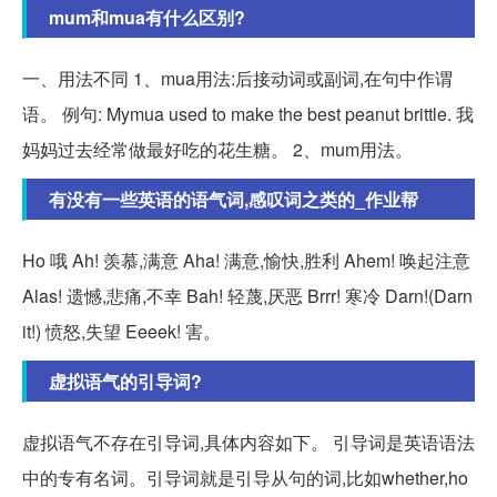
mum和mua有什么区别?
一、用法不同 1、mua用法:后接动词或副词,在句中作谓
语。 例句: Mymua used to make the best peanut brittle. 我
妈妈过去经常做最好吃的花生糖。 2、mum用法。
有没有一些英语的语气词,感叹词之类的_作业帮
Ho 哦 Ah! 羡慕,满意 Aha! 满意,愉快,胜利 Ahem! 唤起注意
Alas! 遗憾,悲痛,不幸 Bah! 轻蔑,厌恶 Brrr! 寒冷 Darn!(Darn
it!) 愤怒,失望 Eeeek! 害。
虚拟语气的引导词?
虚拟语气不存在引导词,具体内容如下。 引导词是英语语法
中的专有名词。引导词就是引导从句的词,比如whether,ho