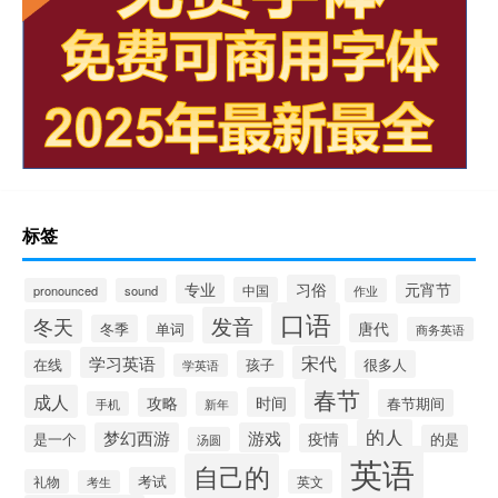
标签
专业
习俗
元宵节
中国
pronounced
sound
作业
口语
发音
冬天
唐代
冬季
单词
商务英语
宋代
学习英语
在线
孩子
很多人
学英语
春节
成人
时间
攻略
春节期间
手机
新年
的人
梦幻西游
游戏
疫情
是一个
的是
汤圆
英语
自己的
考试
礼物
英文
考生