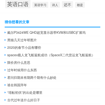
英语口语
还不
英语学习
诗人
都是
猜你想看的文章
戴尔P3424WE QHD超宽显示器带KVM和USBC扩展坞
黑猫几天过年呀图片
2020的春节小品有哪些
spacex载人龙飞船返航成功（SpaceX二代货运龙飞船返航）
限价房什么意思
过年时候用什么东西
君问归期未有期两个期有什么妙处
谁在韩国拜年
“瑶帖初供”的出处是哪里
古代过年送什么好日子