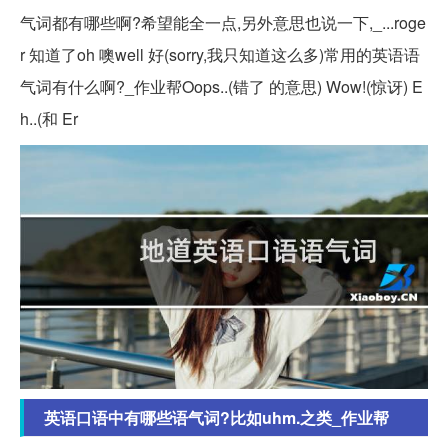
气词都有哪些啊?希望能全一点,另外意思也说一下,_...roge
r 知道了oh 噢well 好(sorry,我只知道这么多)常用的英语语
气词有什么啊?_作业帮Oops..(错了 的意思) Wow!(惊讶) E
h..(和 Er
英语口语中有哪些语气词?比如uhm.之类_作业帮