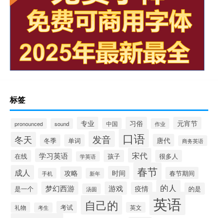
标签
专业
习俗
元宵节
中国
pronounced
sound
作业
口语
发音
冬天
唐代
冬季
单词
商务英语
宋代
学习英语
在线
孩子
很多人
学英语
春节
成人
时间
攻略
春节期间
手机
新年
的人
梦幻西游
游戏
疫情
是一个
的是
汤圆
英语
自己的
考试
礼物
英文
考生