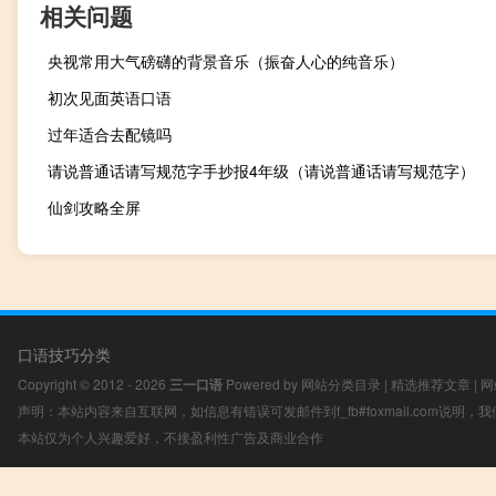
相关问题
央视常用大气磅礴的背景音乐（振奋人心的纯音乐）
初次见面英语口语
过年适合去配镜吗
请说普通话请写规范字手抄报4年级（请说普通话请写规范字）
仙剑攻略全屏
口语技巧分类
Copyright © 2012 - 2026
三一口语
Powered by
网站分类目录
|
精选推荐文章
|
网
声明：本站内容来自互联网，如信息有错误可发邮件到f_fb#foxmail.com说明
本站仅为个人兴趣爱好，不接盈利性广告及商业合作