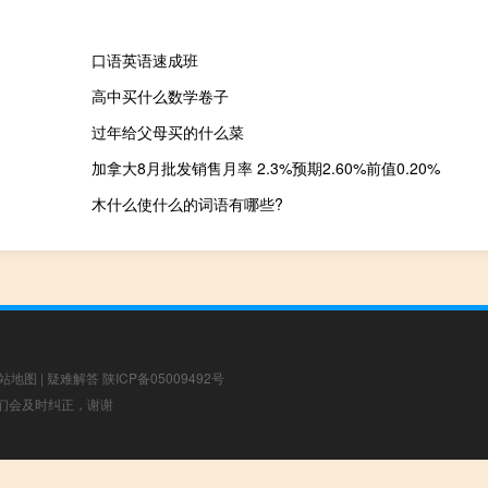
口语英语速成班
高中买什么数学卷子
过年给父母买的什么菜
加拿大8月批发销售月率 2.3%预期2.60%前值0.20%
木什么使什么的词语有哪些?
站地图
|
疑难解答
陕ICP备05009492号
，我们会及时纠正，谢谢