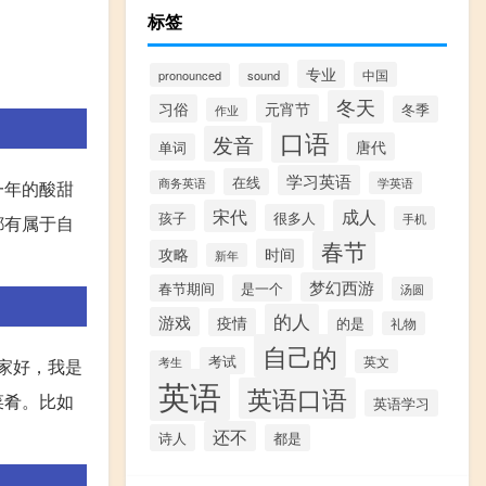
标签
专业
中国
pronounced
sound
冬天
习俗
元宵节
冬季
作业
口语
发音
唐代
单词
学习英语
在线
商务英语
学英语
一年的酸甜
宋代
成人
孩子
很多人
手机
都有属于自
春节
时间
攻略
新年
梦幻西游
春节期间
是一个
汤圆
的人
游戏
疫情
的是
礼物
自己的
考试
英文
大家好，我是
考生
英语
英语口语
菜肴。比如
英语学习
还不
诗人
都是