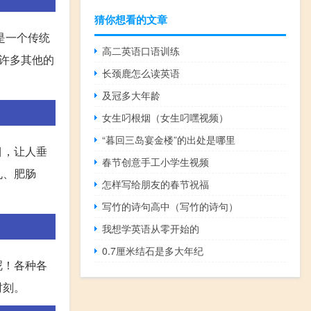
猜你想看的文章
是一个传统
高二英语口语训练
许多其他的
长颈鹿怎么读英语
及冠多大年龄
女生叼根烟（女生叼嘿视频）
“暮回三岛宴金楼”的出处是哪里
目，让人垂
春节创意手工小学生视频
丸、肥肠
怎样写给朋友的春节祝福
写竹的诗句高中（写竹的诗句）
我想学英语从零开始的
0.7厘米结石是多大年纪
呢！各种各
时刻。