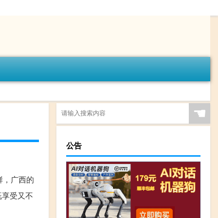
☚
公告
鲜，广西的
既享受又不