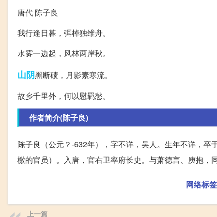
唐代 陈子良
我行逢日暮，弭棹独维舟。
水雾一边起，风林两岸秋。
山阴
黑断碛，月影素寒流。
故乡千里外，何以慰羁愁。
作者简介(陈子良)
陈子良（公元？-632年），字不详，吴人。生年不详，卒
檄的官员）。入唐，官右卫率府长史。与萧德言、庾抱，
网络标签
上一篇