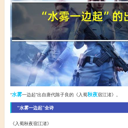
水雾
秋夜
“
一边起”出自唐代陈子良的《入蜀
宿江渚》。
“水雾一边起”全诗
《入蜀秋夜宿江渚》