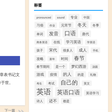
标签
专业
中国
pronounced
sound
冬天
习俗
元宵节
冬季
作业
口语
发音
唐代
单词
学习英语
在线
商务英语
学英语
宋代
成人
孩子
很多人
手机
春节
时间
攻略
新年
梦幻西游
春节期间
是一个
汤圆
的人
掌章表书记文
游戏
疫情
的是
礼物
自己的
传于世。
考试
英文
考生
英语
英语口语
英语学习
还不
诗人
都是
下一篇