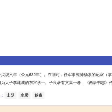
于贞观六年（公元632年）。在隋时，任军事统帅杨素的记室（
同为太子李建成的东宫学士。子良著有文集十卷，《两唐书志》
：
山阴
水雾
秋夜