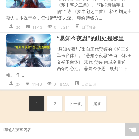
《梦丰宅之二首》。 “独挥衰涕望山
阴”全诗 《梦丰宅之二首》 宋代 刘克庄
斯人古少况于今，每恨诸贤识未深。 朝给赙钱方...
jzd
11-13
0
214
口语知识
“悬知今夜思”的出处是哪里
“悬知今夜思”出自宋代贺铸的《和王文
举玉台体》。 “悬知今夜思”全诗 《和王
文举玉台体》 宋代 贺铸 南城空目送，
西馆断心期。 悬知今夜思，明灯半下
帷。 作...
jzx
11-13
0
550
口语知识
1
2
下一页
尾页
☚