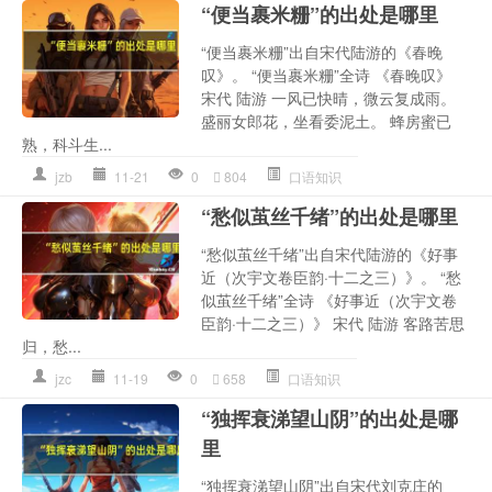
“便当裹米粣”的出处是哪里
“便当裹米粣”出自宋代陆游的《春晚
叹》。 “便当裹米粣”全诗 《春晚叹》
宋代 陆游 一风已快晴，微云复成雨。
盛丽女郎花，坐看委泥土。 蜂房蜜已
熟，科斗生...
jzb
11-21
0
804
口语知识
“愁似茧丝千绪”的出处是哪里
“愁似茧丝千绪”出自宋代陆游的《好事
近（次宇文卷臣韵·十二之三）》。 “愁
似茧丝千绪”全诗 《好事近（次宇文卷
臣韵·十二之三）》 宋代 陆游 客路苦思
归，愁...
jzc
11-19
0
658
口语知识
“独挥衰涕望山阴”的出处是哪
里
“独挥衰涕望山阴”出自宋代刘克庄的