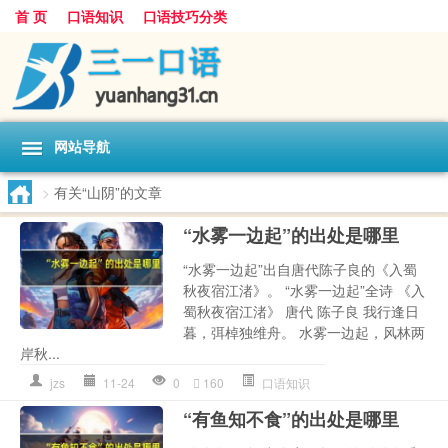
首 页
口语知识
口语技巧分类
网站导航
>
有关“山阴”的文章
“水雾一边起”的出处是哪里
“水雾一边起”出自唐代陈子良的《入蜀
秋夜宿江渚》。 “水雾一边起”全诗 《入
蜀秋夜宿江渚》 唐代 陈子良 我行逢日
暮，弭棹独维舟。 水雾一边起，风林两
岸秋...
jzs
11-24
0
160
口语知识
“有鱼知不食”的出处是哪里