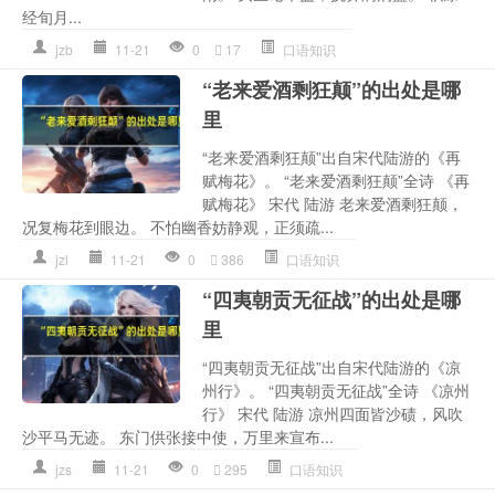
经旬月...
jzb
11-21
0
17
口语知识
“老来爱酒剩狂颠”的出处是哪
里
“老来爱酒剩狂颠”出自宋代陆游的《再
赋梅花》。 “老来爱酒剩狂颠”全诗 《再
赋梅花》 宋代 陆游 老来爱酒剩狂颠，
况复梅花到眼边。 不怕幽香妨静观，正须疏...
jzl
11-21
0
386
口语知识
“四夷朝贡无征战”的出处是哪
里
“四夷朝贡无征战”出自宋代陆游的《凉
州行》。 “四夷朝贡无征战”全诗 《凉州
行》 宋代 陆游 凉州四面皆沙碛，风吹
沙平马无迹。 东门供张接中使，万里来宣布...
jzs
11-21
0
295
口语知识