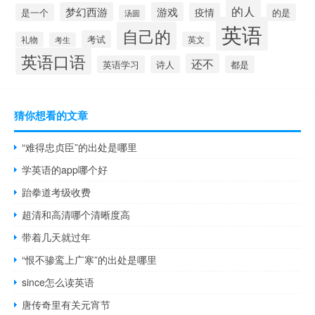
的人
梦幻西游
游戏
疫情
是一个
的是
汤圆
英语
自己的
考试
礼物
英文
考生
英语口语
还不
英语学习
诗人
都是
猜你想看的文章
“难得忠贞臣”的出处是哪里
学英语的app哪个好
跆拳道考级收费
超清和高清哪个清晰度高
带着几天就过年
“恨不骖鸾上广寒”的出处是哪里
since怎么读英语
唐传奇里有关元宵节