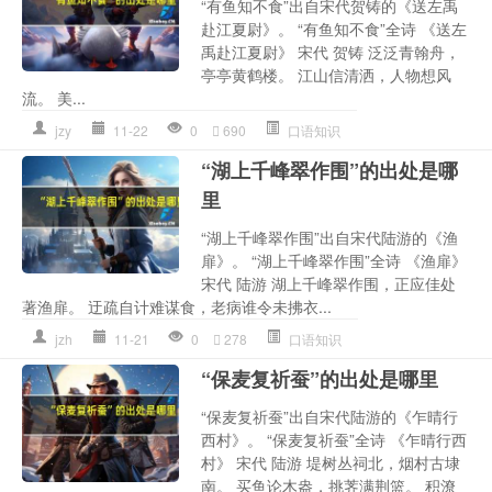
“有鱼知不食”出自宋代贺铸的《送左禹
赴江夏尉》。 “有鱼知不食”全诗 《送左
禹赴江夏尉》 宋代 贺铸 泛泛青翰舟，
亭亭黄鹤楼。 江山信清洒，人物想风
流。 美...
jzy
11-22
0
690
口语知识
“湖上千峰翠作围”的出处是哪
里
“湖上千峰翠作围”出自宋代陆游的《渔
扉》。 “湖上千峰翠作围”全诗 《渔扉》
宋代 陆游 湖上千峰翠作围，正应佳处
著渔扉。 迂疏自计难谋食，老病谁令未拂衣...
jzh
11-21
0
278
口语知识
“保麦复祈蚕”的出处是哪里
“保麦复祈蚕”出自宋代陆游的《乍晴行
西村》。 “保麦复祈蚕”全诗 《乍晴行西
村》 宋代 陆游 堤树丛祠北，烟村古埭
南。 买鱼论木盎，挑荠满荆篮。 积潦