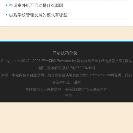
空调室外机不启动是什么原因
纵观学校管理发展的模式有哪些
口语技巧分类
Copyright © 2012 - 2026
三一口语
Powered by
网站分类目录
|
精选推荐文章
|
网站
地图
|
疑难解答
陕ICP备05009492号
声明：本站内容来自互联网，如信息有错误可发邮件到f_fb#foxmail.com说明，我们
会及时纠正，谢谢
本站仅为个人兴趣爱好，不接盈利性广告及商业合作
小男孩