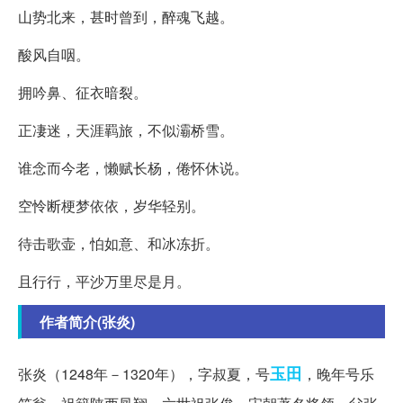
山势北来，甚时曾到，醉魂飞越。
酸风自咽。
拥吟鼻、征衣暗裂。
正凄迷，天涯羁旅，不似灞桥雪。
谁念而今老，懒赋长杨，倦怀休说。
空怜断梗梦依依，岁华轻别。
待击歌壶，怕如意、和冰冻折。
且行行，平沙万里尽是月。
作者简介(张炎)
玉田
张炎（1248年－1320年），字叔夏，号
，晚年号乐