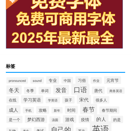
标签
专业
习俗
元宵节
中国
pronounced
sound
作业
口语
发音
冬天
唐代
冬季
单词
商务英语
宋代
学习英语
在线
孩子
很多人
学英语
春节
成人
时间
攻略
春节期间
手机
新年
的人
梦幻西游
游戏
疫情
是一个
的是
汤圆
英语
自己的
考试
礼物
英文
考生