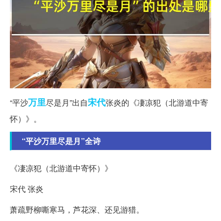
万里
宋代
“平沙
尽是月”出自
张炎的《凄凉犯（北游道中寄
怀）》。
“平沙万里尽是月”全诗
《凄凉犯（北游道中寄怀）》
宋代 张炎
萧疏野柳嘶寒马，芦花深、还见游猎。