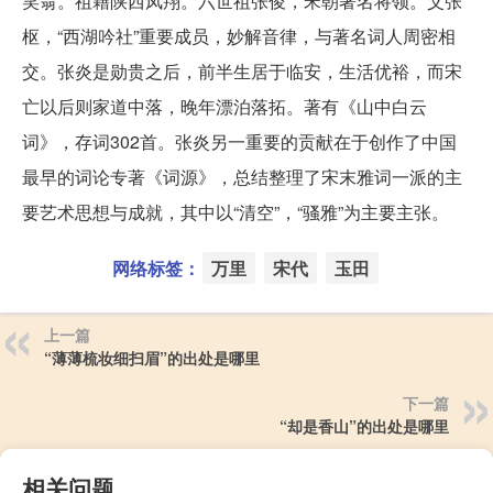
笑翁。祖籍陕西凤翔。六世祖张俊，宋朝著名将领。父张
枢，“西湖吟社”重要成员，妙解音律，与著名词人周密相
交。张炎是勋贵之后，前半生居于临安，生活优裕，而宋
亡以后则家道中落，晚年漂泊落拓。著有《山中白云
词》，存词302首。张炎另一重要的贡献在于创作了中国
最早的词论专著《词源》，总结整理了宋末雅词一派的主
要艺术思想与成就，其中以“清空”，“骚雅”为主要主张。
网络标签：
万里
宋代
玉田
上一篇
“薄薄梳妆细扫眉”的出处是哪里
下一篇
“却是香山”的出处是哪里
相关问题