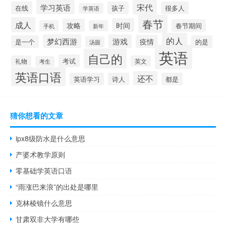
宋代
学习英语
在线
孩子
很多人
学英语
春节
成人
时间
攻略
春节期间
手机
新年
的人
梦幻西游
游戏
疫情
是一个
的是
汤圆
英语
自己的
考试
礼物
英文
考生
英语口语
还不
英语学习
诗人
都是
猜你想看的文章
ipx8级防水是什么意思
产婆术教学原则
零基础学英语口语
“雨涨巴来浪”的出处是哪里
克林棱镜什么意思
甘肃双非大学有哪些