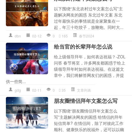
以下围绕“东北农村过年文案怎么写”主
题解决网友的困惑 东北过年文案 东北
过年最快乐的事情就是全家聚集在一
起，年三十吃饺子，放鞭炮。同时大...
dbn
02-12
0
165
春节2024
给当官的长辈拜年怎么说
给上级领导拜年，如何表达祝福？-ZOL
问答 春节将至，许多网友都困惑于给上
级领导拜年时如何表达祝福。在这篇文
章中，我们将解答网友们的困惑，并提
供一些简...
gdg
02-11
0
35
文章列表
朋友圈情侣拜年文案怎么写
以下围绕“朋友圈情侣拜年文案怎么
写”主题解决网友的困惑 给情侣的拜年
短信简单? 在情侣间，除了对彼此工作
顺利、健康快乐的祝福外，还可以以幽