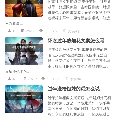
同事拜年文案简短 新春佳节到，拜年要
赶早，好运跟你跑，吉祥围你绕，财源
进腰包，心想事就成，春节齐欢笑！带
着祝福来拜年，愿你新春多赚钱，好运
不断喜事...
fgt
02-17
0
974
文章列表
怀念过年放烟花文案怎么写
年夜饭后放烟花文案 烟花盛宴般的夜
晚,让人沉醉在这绚烂的氛围中无法自
拔。烟花绽放在夜空中，照亮了整个城
市，给新年的到来增添了美好的氛围。
在这个热闹的...
hng
02-17
0
817
春节2024
过年送给姐妹的话怎么说
过年姐妹相聚文案简短 过年是姐妹们相
聚的时刻，这是一个彼此关怀、快乐共
享的日子。在团圆的时刻，我们可以互
相分享新的经历和成就，一起庆祝过去