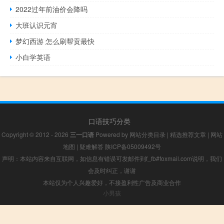
2022过年前油价会降吗
大班认识元宵
梦幻西游 怎么刷帮贡最快
小白学英语
口语技巧分类
Copyright © 2012 - 2026
三一口语
Powered by
网站分类目录
|
精选推荐文章
|
网站
地图
|
疑难解答
陕ICP备05009492号
声明：本站内容来自互联网，如信息有错误可发邮件到f_fb#foxmail.com说明，我们
会及时纠正，谢谢
本站仅为个人兴趣爱好，不接盈利性广告及商业合作
小男孩