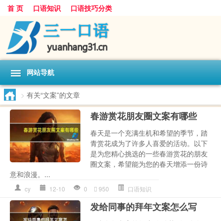
首 页
口语知识
口语技巧分类
网站导航
>
有关“文案”的文章
春游赏花朋友圈文案有哪些
春天是一个充满生机和希望的季节，踏
青赏花成为了许多人喜爱的活动。以下
是为您精心挑选的一些春游赏花的朋友
圈文案，希望能为您的春天增添一份诗
意和浪漫。...
cy
12-10
0
950
口语知识
发给同事的拜年文案怎么写