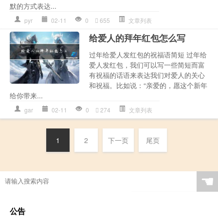
默的方式表达...
pyr
02-11
0
655
文章列表
给爱人的拜年红包怎么写
过年给爱人发红包的祝福语简短 过年给
爱人发红包，我们可以写一些简短而富
有祝福的话语来表达我们对爱人的关心
和祝福。比如说：“亲爱的，愿这个新年
给你带来...
gar
02-11
0
274
文章列表
1
2
下一页
尾页
☚
公告