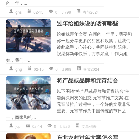
的一年，...
gns
02-15
0
798
春节2024
过年给姐妹说的话有哪些
给姐妹拜年文案 在新的一年里，我要和
你一起分享更多的甜蜜和欢笑，让我们
彼此牵手，心连心，共同扶持和陪伴。
祝愿你新年快乐，万事如意！ 作为姐
妹，我们一...
gng
02-15
0
998
春节2024
将产品或品牌和元宵结合
以下围绕“将产品或品牌和元宵结合”主
题解决网友的困惑 元宵节推广文案 在
元宵节推广过程中，一个好的文案非常
重要。元宵节作为中国传统的节日之
一，商家和机...
jcp
02-14
0
526
文章列表
东北农村过年文案怎么写