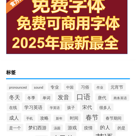
标签
专业
习俗
元宵节
中国
pronounced
sound
作业
口语
发音
冬天
唐代
冬季
单词
商务英语
宋代
学习英语
在线
孩子
很多人
学英语
春节
成人
时间
攻略
春节期间
手机
新年
的人
梦幻西游
游戏
疫情
是一个
的是
汤圆