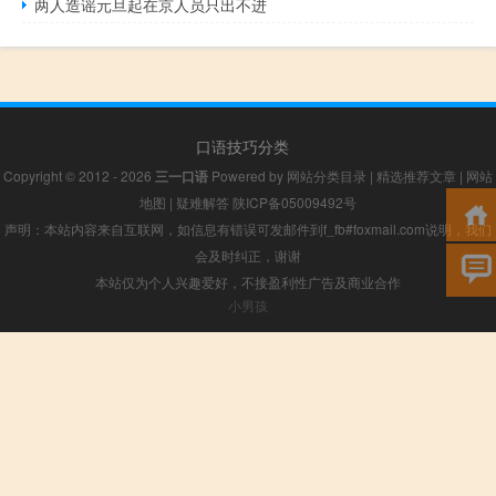
两人造谣元旦起在京人员只出不进
口语技巧分类
Copyright © 2012 - 2026
三一口语
Powered by
网站分类目录
|
精选推荐文章
|
网站
地图
|
疑难解答
陕ICP备05009492号
声明：本站内容来自互联网，如信息有错误可发邮件到f_fb#foxmail.com说明，我们
会及时纠正，谢谢
本站仅为个人兴趣爱好，不接盈利性广告及商业合作
小男孩