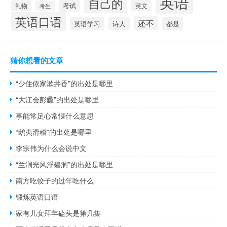
英语
自己的
考试
礼物
英文
考生
英语口语
还不
英语学习
诗人
都是
猜你想看的文章
“少住侬家漱井香”的出处是哪里
“大江会彭蠡”的出处是哪里
事能常足心常惬什么意思
“鸱夷滑稽”的出处是哪里
李宗伟为什么会说中文
“兰涧光风浮碧涧”的出处是哪里
南方吃饺子的过年吃什么
锻炼英语口语
家有儿女拜年磕头是第几集