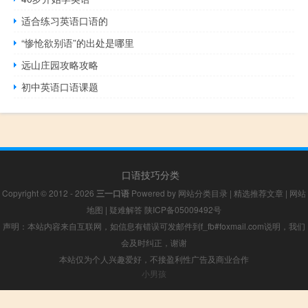
适合练习英语口语的
“惨怆欲别语”的出处是哪里
远山庄园攻略攻略
初中英语口语课题
口语技巧分类
Copyright © 2012 - 2026
三一口语
Powered by
网站分类目录
|
精选推荐文章
|
网站
地图
|
疑难解答
陕ICP备05009492号
声明：本站内容来自互联网，如信息有错误可发邮件到f_fb#foxmail.com说明，我们
会及时纠正，谢谢
本站仅为个人兴趣爱好，不接盈利性广告及商业合作
小男孩