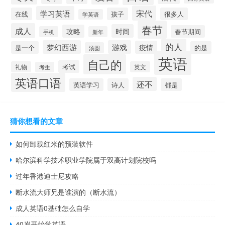
宋代
学习英语
在线
孩子
很多人
学英语
春节
成人
时间
攻略
春节期间
手机
新年
的人
梦幻西游
游戏
疫情
是一个
的是
汤圆
英语
自己的
考试
礼物
英文
考生
英语口语
还不
英语学习
诗人
都是
猜你想看的文章
如何卸载红米的预装软件
哈尔滨科学技术职业学院属于双高计划院校吗
过年香港迪士尼攻略
断水流大师兄是谁演的（断水流）
成人英语0基础怎么自学
40岁开始学英语