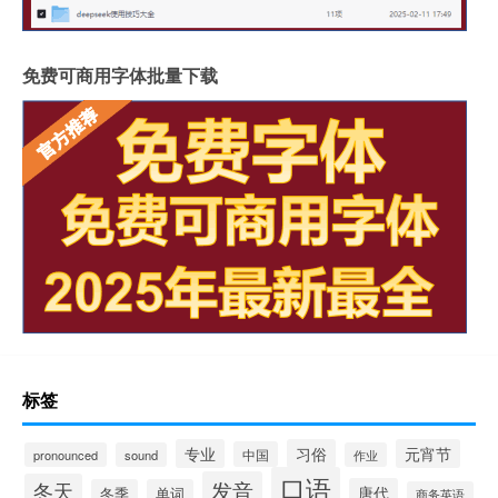
免费可商用字体批量下载
标签
专业
习俗
元宵节
中国
pronounced
sound
作业
口语
发音
冬天
唐代
冬季
单词
商务英语