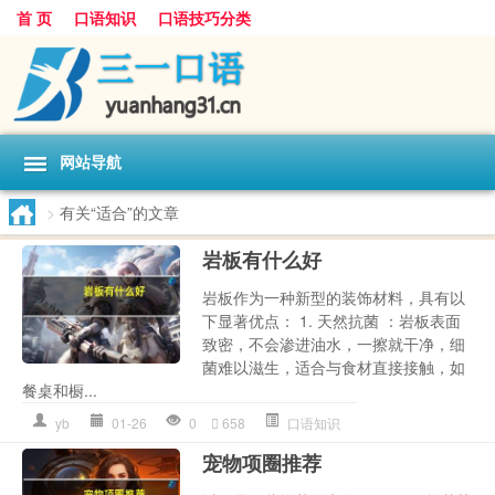
首 页
口语知识
口语技巧分类
网站导航
>
有关“适合”的文章
岩板有什么好
岩板作为一种新型的装饰材料，具有以
下显著优点： 1. 天然抗菌 ：岩板表面
致密，不会渗进油水，一擦就干净，细
菌难以滋生，适合与食材直接接触，如
餐桌和橱...
yb
01-26
0
658
口语知识
宠物项圈推荐