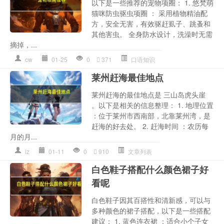
以下是一些推荐的宠物项圈： 1. 悠梵萌
猫咪防虫驱虫项圈 ： 采用植物精油配
方，安全无害，有效驱赶虱子、跳蚤和
其他害虫。 全身防水设计，洗澡时无需
摘掉，...
cw
01-25
0
371
口语知识
莱州赶海最佳地点
莱州赶海的最佳地点是 三山岛虎头崖
。以下是相关的信息整理： 1. 地理位置
：位于莱州市西南部，北靠莱州湾，是
赶海的好去处。 2. 赶海时间 ：农历每
月的月...
lz
01-11
0
910
文章列表
白色鞋子搭配什么颜色裙子好
看呢
白色鞋子因其百搭性和清新感，可以与
多种颜色的裙子搭配，以下是一些搭配
建议： 1. 蓝色连衣裙 ：适合小个子女