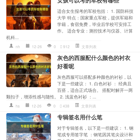
女孩可以考的军校有哪些
适合女生报考的军校包括： 1. 国防科技
大学 特点：国家重点军校，提供军籍和
学籍，食宿免费，毕业后学校可安排工
作。 适合专业：测控技术与仪器、计算
机科...
nh
12-26
0
912
文章列表
灰色的西服配什么颜色的衬衣
好看呢
灰色西服可以搭配多种颜色的衬衫，以
下是一些建议： 1. 白色衬衫 ： 经典且
百搭，适合正式场合。 搭配时解开一两
颗扣子，增添性感与随性。 2. 浅蓝色衬衫 ：...
hs
12-26
0
438
文章列表
专辑签名用什么笔
对于专辑签名，以下是一些建议： 1. 钢
笔或专用签字笔 ：钢笔因其笔尖设计和