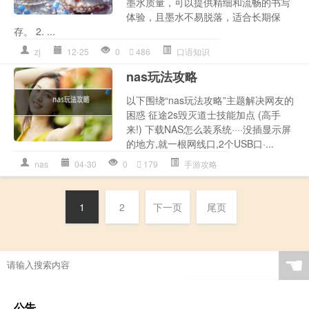
墨水质量，可以提供精细和流畅的书写
体验，且墨水不易脱落，适合长期保
存。 2. ...
zj
12-25
0
486
口语知识
nas玩法攻略
以下围绕“nas玩法攻略”主题解决网友的
困惑 征途2s毁灭道士技能加点 (高手
来!) 下载NAS怎么装系统····没插显示屏
的地方,就一根网线口,2个USB口·...
nas
04-30
0
179
手游攻略
1
2
下一页
尾页
☚
公告