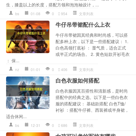
生，膝盖以上的长度，搭配方领和泡泡袖设计，...
bs
01-08
0
954
文章列表
牛仔吊带裙配什么上衣
牛仔吊带裙因其经典和时尚感，可以搭
配多种上衣，以下是一些搭配建议： 1.
白色高领打底衫 ： 显气质，适合正式
或半正式的场合。 2. 黄色短款开衫毛衣
： 保...
nz
01-01
0
406
文章列表
白色衣服如何搭配
白色衣服因其百搭性和清新感，是时尚
搭配中的经典之选。以下是一些白色衣
服的搭配建议： 基础款搭配 白色T恤/
衬衫 ：搭配牛仔裤、西装裤或半身裙，
适合休闲...
bs
12-31
0
686
文章列表