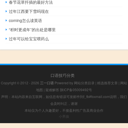
春节花草扦插的最好方法
过年江西要下雪吗现在
coming怎么读英语
“积时更成年”的出处是哪里
过年可以给宝宝喂药么
口语技巧分类
Copyright © 2012 - 2026
三一口语
Powered by
网站分类目录
|
精选推荐文章
|
网站
地图
|
疑难解答
陕ICP备05009492号
声明：本站内容来自互联网，如信息有错误可发邮件到f_fb#foxmail.com说明，我们
会及时纠正，谢谢
本站仅为个人兴趣爱好，不接盈利性广告及商业合作
小男孩