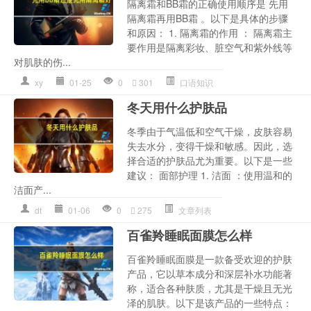
隔离霜和BB霜的正确使用顺序是 先用
隔离霜再用BB霜 。以下是具体的步骤
和原因： 1. 隔离霜的作用 ： 隔离霜主
要作用是隔离彩妆、脏空气和紫外线等
对肌肤的伤...
xy
01-25
0
301
口语知识
冬天用什么护肤品
冬季由于气温低和空气干燥，皮肤容易
失去水分，变得干燥和敏感。因此，选
择合适的护肤品尤为重要。以下是一些
建议： 面部护理 1. 洁面 ：使用温和的
洁面产...
dt
01-06
0
275
文章列表
百雀羚睡眠面膜怎么样
百雀羚睡眠面膜是一款备受欢迎的护肤
产品，它以草本成分和深层补水功能著
称，适合各种肤质，尤其是干燥且无光
泽的肌肤。以下是该产品的一些特点：