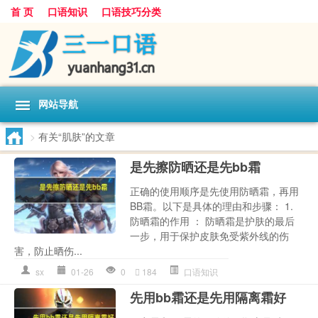
首 页
口语知识
口语技巧分类
网站导航
>
有关“肌肤”的文章
是先擦防晒还是先bb霜
正确的使用顺序是先使用防晒霜，再用
BB霜。以下是具体的理由和步骤： 1.
防晒霜的作用 ： 防晒霜是护肤的最后
一步，用于保护皮肤免受紫外线的伤
害，防止晒伤...
sx
01-26
0
184
口语知识
先用bb霜还是先用隔离霜好