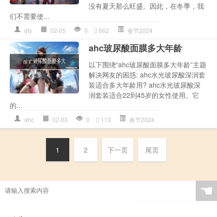
没有夏天那么旺盛。因此，在冬季，我
们不需要使...
dty
02-05
0
662
春节2024
ahc玻尿酸面膜多大年龄
以下围绕“ahc玻尿酸面膜多大年龄”主题
解决网友的困惑: ahc水光玻尿酸深润套
装适合多大年龄用? ahc水光玻尿酸深
润套装适合22到45岁的女性使用。它
的...
ahc
02-03
0
113
春节2024
1
2
下一页
尾页
☚