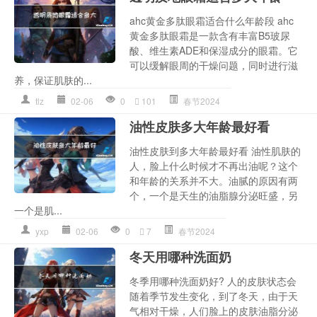
ahc黄金多肽眼霜适合什么年龄段 ahc
黄金多肽眼霜是一款含有丰富B5玻尿
酸、维生素ADE和保湿成分的眼霜。它
可以缓解眼周的干燥问题，同时进行滋
养，保证肌肤的...
tlz
02-06
0
101
春节2024
油性皮肤多大年龄最好看
油性皮肤到多大年龄最好看 油性肌肤的
人，脸上什么时候才不再出油呢？这个
和年龄的关系并不大。油腻的原因有两
个，一个是天生的油脂腺分泌旺盛，另
一个是肌...
yxp
02-06
0
7
春节2024
冬天用哪种洗面奶
冬季用哪种洗面奶好? 人的皮肤状态会
随着季节发生变化，到了冬天，由于天
气相对干燥，人们脸上的皮肤油脂分泌