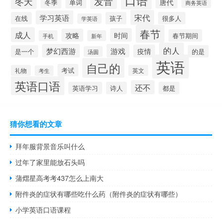
发音
冬天
唐代
冬季
单词
商务英语
宋代
学习英语
在线
孩子
很多人
学英语
春节
成人
时间
攻略
春节期间
手机
新年
的人
梦幻西游
游戏
疫情
是一个
的是
汤圆
英语
自己的
考试
礼物
英文
考生
英语口语
还不
英语学习
诗人
都是
猜你想看的文章
拜年服背景音乐叫什么
过年了家里能放石头吗
蒲熠星高考考437怎么上南大
附件炎的症状有哪些吃什么药（附件炎的症状有哪些）
小学英语口语课程