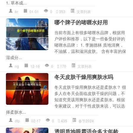
1. 草本成...
br
01-01
0
353
文章列表
哪个牌子的啫喱水好用
当前市面上有很多啫喱水品牌，根据用
户评价和推荐，以下是一些备受好评的
啫喱水品牌： 1. 李施德林 质地清爽，
不油腻，温和滋润皮肤。 含有丰富的保
湿成分...
ng
12-16
0
170
文章列表
冬天皮肤干燥用爽肤水吗
冬天皮肤干燥用爽肤水还是柔肤水？ 很
多人在冬天会面临皮肤干燥的问题，不
知道究竟该用爽肤水还是柔肤水。根据
专家建议，对于干性皮肤来说，可以选
择柔肤水...
dtp
02-17
0
435
春节2024
透明质地眼霜适合多大年龄