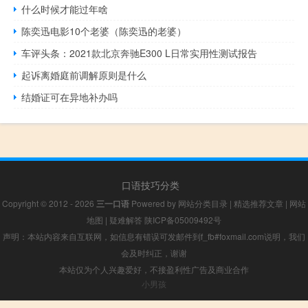
什么时候才能过年啥
陈奕迅电影10个老婆（陈奕迅的老婆）
车评头条：2021款北京奔驰E300 L日常实用性测试报告
起诉离婚庭前调解原则是什么
结婚证可在异地补办吗
口语技巧分类
Copyright © 2012 - 2026
三一口语
Powered by
网站分类目录
|
精选推荐文章
|
网站
地图
|
疑难解答
陕ICP备05009492号
声明：本站内容来自互联网，如信息有错误可发邮件到f_fb#foxmail.com说明，我们
会及时纠正，谢谢
本站仅为个人兴趣爱好，不接盈利性广告及商业合作
小男孩