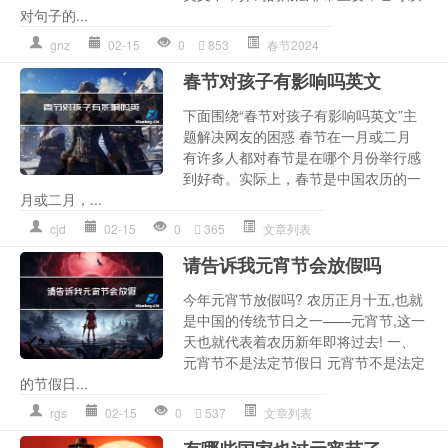
对句子的...
gnz
02-15
0
853
春节2024
春节对孩子有影响吗英文
下面围绕“春节对孩子有影响吗英文”主
题解决网友的困惑 春节在一月或二月
有许多人都对春节是在哪个月份举行感
到好奇。实际上，春节是中国农历的一
月或二月，...
cjd
02-15
0
365
文章列表
请告诉我元宵节会放假吗
今年元宵节放假吗? 农历正月十五,也就
是中国的传统节日之一——元宵节,这一
天也就代表着农历新年即将过去! 一、
元宵节不是法定节假日 元宵节不是法定
的节假日...
rgs
02-15
0
537
文章列表