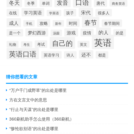
口语
发音
冬天
唐代
冬季
单词
商务英语
宋代
学习英语
在线
孩子
很多人
学英语
春节
成人
时间
攻略
春节期间
手机
新年
的人
梦幻西游
游戏
疫情
是一个
的是
汤圆
英语
自己的
考试
礼物
英文
考生
英语口语
还不
英语学习
诗人
都是
猜你想看的文章
“万户千门成野草”的出处是哪里
方在文言文中的意思
“行止与天谋”的出处是哪里
360刷机助手怎么使用（360刷机）
“惨怆欲别语”的出处是哪里