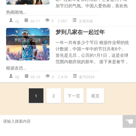
加节日的气氛。中国人爱热闹，喜欢热
热闹闹地...
cjj
02-11
0
357
文章列表
梦到几家在一起过年
一年一共有多少个节日 根据作业帮的统
计数据，中国一年中的节日共有6个。
首先是元旦，公历的1月1日，这是全球
范围内都庆祝的新年。 接下来是春节，
根据农历...
ldj
02-10
0
419
春节2024
1
2
下一页
尾页
☚