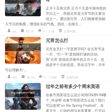
正月十五闹元宵 正月十五是中国传统的
节日之一，而闹元宵是元宵节的主要活
动之一。通过闹元宵，人们能够更加融
入节日的氛围，增强欢乐的气氛。因此，在闹元...
yxj
02-16
0
18
文章列表
元宵怎么打
元宵这天打一字是胖字吗? 在元宵节这
一天，“打一字”是指猜灯谜的活动。
而“元宵”是指农历每年的正月十五，也
就是半个月的意思。而在汉字中，月半
可以理解为“...
yxz
02-16
0
408
文章列表
过年之前有多少个周末英语
在春节用英语怎么说介词用ON/BY/IN哪
个_作业帮 在春节用英语怎么说？我们
可以使用“on the Spring Festival”。在
英文中，介词的用法非常重要，它可以