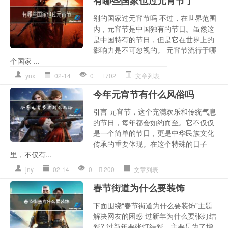
有哪些国家也过元宵节了
别的国家过元宵节吗 不过，在世界范围
内，元宵节是中国独有的节日。虽然这
是中国特有的节日，但是它在世界上的
影响力是不可忽视的。 元宵节流行于哪
个国家 ...
ynx
02-14
0
702
文章列表
今年元宵节有什么风俗吗
引言 元宵节，这个充满欢乐和传统气息
的节日，每年都会如约而至。它不仅仅
是一个简单的节日，更是中华民族文化
传承的重要体现。在这个特殊的日子
里，不仅有...
jny
02-14
0
200
文章列表
春节街道为什么要装饰
下面围绕“春节街道为什么要装饰”主题
解决网友的困惑 过新年为什么要张灯结
彩? 过新年要张灯结彩，主要是为了增