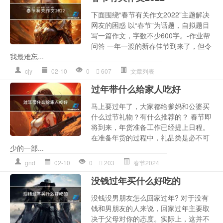
下面围绕“春节有关作文2022”主题解决
网友的困惑 以“春节”为话题，自拟题目
写一篇作文，字数不少600字。-作业帮
问答 一年一渡的新春佳节到来了，但令
我最难忘...
cjy
02-10
0
607
文章列表
过年带什么给家人吃好
马上要过年了，大家都给爹妈和公婆买
什么过节礼物？有什么推荐的？ 春节即
将到来，年货准备工作已经提上日程。
在准备年货的过程中，礼品类是必不可
少的一部...
gnd
02-10
0
203
春节2024
没钱过年买什么好吃的
没钱没男朋友怎么回家过年? 对于没有
钱和男朋友的人来说，回家过年主要取
决于父母对你的态度。实际上，这并不