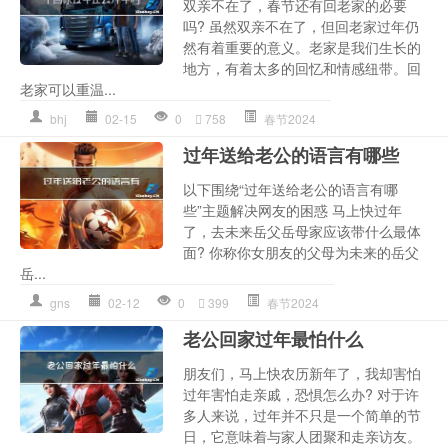
双亲不在了，春节还有回老家的必要
吗? 虽然双亲不在了，但回老家过年仍
然有着重要的意义。老家是我们生长的
地方，有着太多的回忆和情感纽带。回
老家可以重温...
bhj
02-15
0
758
春节2024
过年送给老公的语言有哪些
以下围绕“过年送给老公的语言有哪
些”主题解决网友的困惑 马上快过年
了，去未来岳父岳母家应该带什么最体
面? 你称你女朋友的父母为未来的岳父
岳...
gns
02-12
0
399
春节2024
老公回家过年最怕什么
朋友们，马上快农历新年了，我却害怕
过年害怕走亲戚，恐惧怎么办? 对于许
多人来说，过年并不只是一个简单的节
日，它意味着与家人团聚和走亲访友。