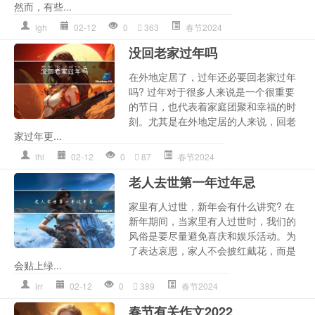
然而，有些...
lgh
02-12
0
363
春节2024
没回老家过年吗
在外地定居了，过年还必要回老家过年
吗? 过年对于很多人来说是一个很重要
的节日，也代表着家庭团聚和幸福的时
刻。尤其是在外地定居的人来说，回老
家过年更...
lhl
02-12
0
87
春节2024
老人去世第一年过年忌
家里有人过世，新年会有什么讲究? 在
新年期间，当家里有人过世时，我们的
风俗是要尽量避免喜庆和娱乐活动。为
了表达哀思，家人不会披红戴花，而是
会贴上绿...
lrr
02-12
0
389
春节2024
春节有关作文2022