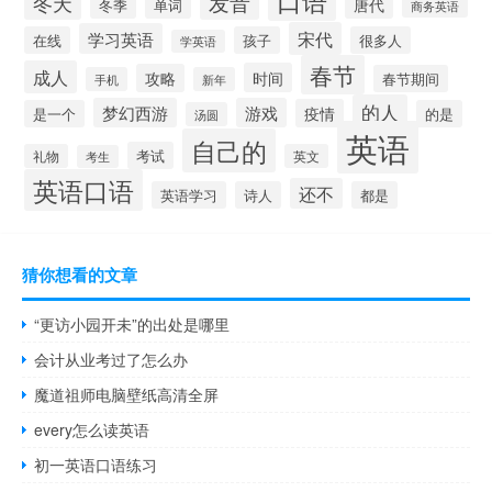
发音
冬天
唐代
冬季
单词
商务英语
宋代
学习英语
在线
孩子
很多人
学英语
春节
成人
时间
攻略
春节期间
手机
新年
的人
梦幻西游
游戏
疫情
是一个
的是
汤圆
英语
自己的
考试
礼物
英文
考生
英语口语
还不
英语学习
诗人
都是
猜你想看的文章
“更访小园开未”的出处是哪里
会计从业考过了怎么办
魔道祖师电脑壁纸高清全屏
every怎么读英语
初一英语口语练习