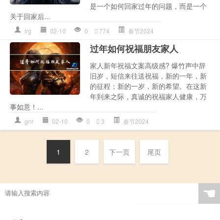
是一个如何回家过年的问题，而是一个
关于回家后...
lrg
02-10
0
774
春节2024
过年如何祝福朋友家人
家人新年祝福文案高级感? 爆竹声中辞
旧岁，短信来往送祝福，新的一年，新
的征程；新的一岁，新的希望。在这新
年到来之际，真诚的祝福家人健康，万
事如意！...
gnr
02-10
0
3
春节2024
1
2
下一页
尾页
☚