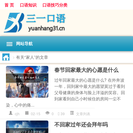
首 页
口语知识
口语技巧分类
网站导航
>
有关“家人”的文章
春节回家最大的心愿是什么
过年回家最大的心愿是什么? 在外奔波
一年，回到家中最大的愿望莫过于看到
父母健康的身体与脸上洋溢的笑容。回
到家看到自己小时候住的房间一尘不
染，心中的痛...
cjh
02-15
0
39
文章列表
不回家过年还会拜年吗