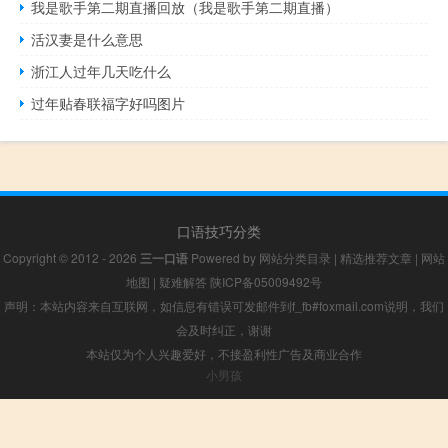
我是歌手第二期直播回放（我是歌手第二期直播）
活汉妻是什么意思
浙江人过年几天吃什么
过年贴春联福字好吗图片
口语技巧分类
Copyright © 2012 - 2026
三一口语
Powered by
网站分类目录
|
精选推荐文章
|
网站
地图
|
疑难解答
陕ICP备05009492号
声明：本站内容来自互联网，如信息有错误可发邮件到f_fb#foxmail.com说明，我们
会及时纠正，谢谢
本站仅为个人兴趣爱好，不接盈利性广告及商业合作
小男孩