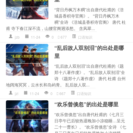
“背日丹枫万木稠”出自唐代杜甫的《涪
城县香积寺官阁》。 “背日丹枫万木
稠”全诗 《涪城县香积寺官阁》 唐代 杜
甫 寺下春江深不流，山腰官阁迥添愁。 含风翠...
jzb
11-24
0
677
口语知识
“乱后故人双别泪”的出处是哪
里
“乱后故人双别泪”出自唐代杜甫的《题
郑十八著作虔》。 “乱后故人双别泪”全
诗 《题郑十八著作虔》 唐代 杜甫 台州
地阔海冥冥，云水长和岛屿青。 乱后故人双...
jzl
11-24
0
667
口语知识
“欢乐曾倏忽”的出处是哪里
“欢乐曾倏忽”出自唐代杜甫的《七月三
日亭午已后较热退晚加小凉稳睡…呈元
二十一曹长》。 “欢乐曾倏忽”全诗 《七
月三日亭午已后较热退晚加小凉稳睡…