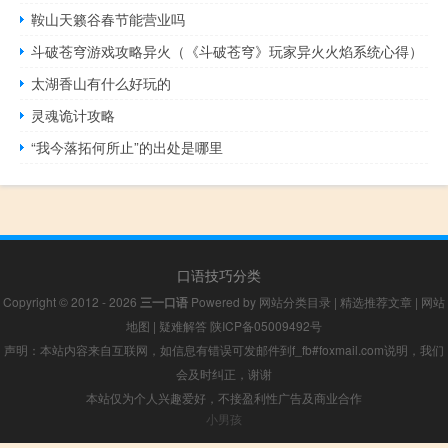
鞍山天籁谷春节能营业吗
斗破苍穹游戏攻略异火（《斗破苍穹》玩家异火火焰系统心得）
太湖香山有什么好玩的
灵魂诡计攻略
“我今落拓何所止”的出处是哪里
口语技巧分类
Copyright © 2012 - 2026
三一口语
Powered by
网站分类目录
|
精选推荐文章
|
网站
地图
|
疑难解答
陕ICP备05009492号
声明：本站内容来自互联网，如信息有错误可发邮件到f_fb#foxmail.com说明，我们
会及时纠正，谢谢
本站仅为个人兴趣爱好，不接盈利性广告及商业合作
小男孩