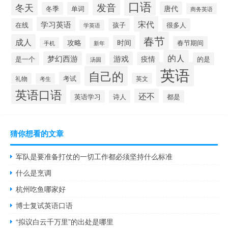
口语
发音
冬天
唐代
冬季
单词
商务英语
宋代
学习英语
在线
孩子
很多人
学英语
春节
成人
时间
攻略
春节期间
手机
新年
的人
梦幻西游
游戏
疫情
是一个
的是
汤圆
英语
自己的
考试
礼物
英文
考生
英语口语
还不
英语学习
诗人
都是
猜你想看的文章
军队是要准备打仗的一切工作都必须坚持什么标准
什么是烹调
杭州吃鱼哪家好
博士复试英语口语
“拟议白云千万里”的出处是哪里