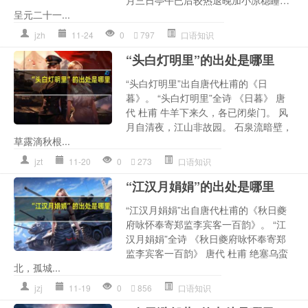
呈元二十一...
jzh
11-24
0
797
口语知识
“头白灯明里”的出处是哪里
“头白灯明里”出自唐代杜甫的《日
暮》。 “头白灯明里”全诗 《日暮》 唐
代 杜甫 牛羊下来久，各已闭柴门。 风
月自清夜，江山非故园。 石泉流暗壁，
草露滴秋根...
jzt
11-20
0
273
口语知识
“江汉月娟娟”的出处是哪里
“江汉月娟娟”出自唐代杜甫的《秋日夔
府咏怀奉寄郑监李宾客一百韵》。 “江
汉月娟娟”全诗 《秋日夔府咏怀奉寄郑
监李宾客一百韵》 唐代 杜甫 绝塞乌蛮
北，孤城...
jzj
11-19
0
856
口语知识