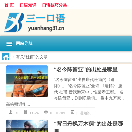
首 页
口语知识
口语技巧分类
网站导航
>
有关“杜甫”的文章
“名今陈留亚”的出处是哪里
“名今陈留亚”出自唐代杜甫的《遣
怀》。 “名今陈留亚”全诗 《遣怀》 唐
代 杜甫 昔我游宋中，惟梁孝王都。 名
今陈留亚，剧则贝魏俱。 邑中九万家，
高栋照通衢...
jzl
11-24
0
709
口语知识
“背日丹枫万木稠”的出处是哪
里