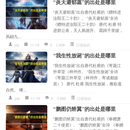
“炎天避郁蒸”的出处是哪里
“炎天避郁蒸”出自唐代杜甫的《赠特进
汝阳王二十韵》。 “炎天避郁蒸”全诗
《赠特进汝阳王二十韵》 唐代 杜甫 特
进群公表，天人夙德升。 霜蹄千里骏，
风翮九...
jzy
11-19
0
406
口语知识
“我生性放诞”的出处是哪里
“我生性放诞”出自唐代杜甫的《寄题江
外草堂（梓州作。 “我生性放诞”全诗
《寄题江外草堂（梓州作，寄成都故
居）》 唐代 杜甫 我生性放诞，雅欲逃
自然。 嗜...
jzw
11-19
0
689
口语知识
“鹏图仍矫翼”的出处是哪里
“鹏图仍矫翼”出自唐代杜甫的《奉赠萧
二十使君》。 “鹏图仍矫翼”全诗 《奉赠