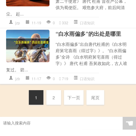
萧二十使君》 唐代 杜甫 昔在严公幕，
俱为蜀使臣。 艰危参大府，前后间清
尘。 起...
jzp
11-19
0
332
口语知识
“白水雨偏多”的出处是哪里
“白水雨偏多”出自唐代杜甫的《白水明
府舅宅喜雨（得过字）》。 “白水雨偏
多”全诗 《白水明府舅宅喜雨（得过
字）》 唐代 杜甫 吾舅政如此，古人谁
复过。 碧...
jzb
11-17
0
719
口语知识
1
2
下一页
尾页
☚