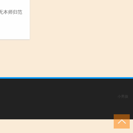
送无本师归范
小男孩