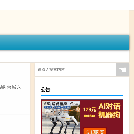
☚
禹锡 台城六
公告