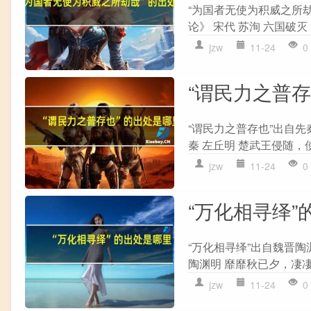
“为国者无使为积威之所劫
论》 宋代 苏洵 六国破灭
jzw
11-24
0
“谓民力之普
“谓民力之普存也”出自先
秦 左丘明 楚武王侵随，
jzw
11-24
0
“万化相寻绎”
“万化相寻绎”出自魏晋陶
陶渊明 靡靡秋已夕，凄凄
jzw
11-24
0