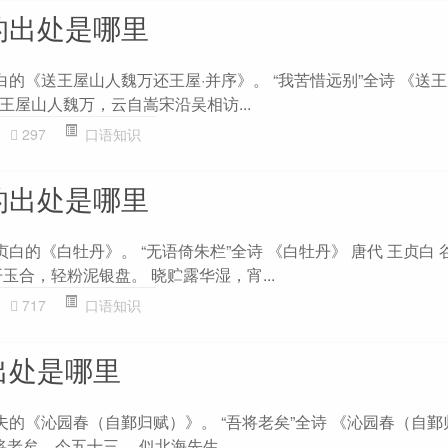
的出处是哪里
白的《送王屋山人魏万还王屋·并序》。 “我苦惜远别”全诗 《送
 王屋山人魏万，云自嵩宋沿吴相访...
297
口语知识
的出处是哪里
贞白的《白牡丹》。 “无语倚朱栏”全诗 《白牡丹》 唐代 王贞白 
玉合，轻粉泥银盘。 晓贮露华湿，宵...
717
口语知识
出处是哪里
夫的《沁园春（自鄞归赋）》。 “吾将老矣”全诗 《沁园春（自鄞
将老矣，今五十三。 似北海先生，...