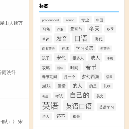
标签
专业
中国
pronounced
sound
王屋山人魏万
冬天
习俗
元宵节
冬季
作业
口语
发音
唐代
单词
学习英语
在线
商务英语
学英语
宋代
成人
孩子
很多人
手机
春节
时间
攻略
新年
谷雨洗纤
梦幻西游
春节期间
是一个
汤圆
的人
游戏
疫情
的是
礼物
自己的
考试
英文
考生
英语
英语口语
英语学习
还不
诗人
都是
归赋）》 宋