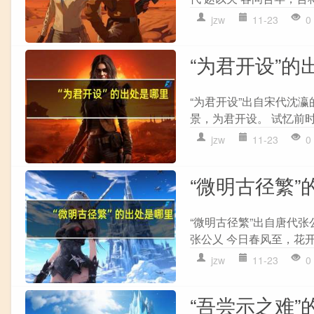
jzw
11-23
0
“为君开设”的
“为君开设”出自宋代沈瀛
景，为君开设。 试忆前时
jzw
11-23
0
“微明古径繁”
“微明古径繁”出自唐代张
张公乂 今日春风至，花开
jzw
11-23
0
“吾尝示之难”