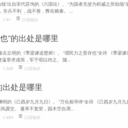
哉”出自宋代苏洵的《六国论》。 “为国者无使为积威之所劫哉”
，非兵不利 ，战不善，弊在赂秦。 ...
81
口语知识
存也”的出处是哪里
秦左丘明的《季梁谏追楚师》。 “谓民力之普存也”全诗 《季梁谏
使薳章求成焉，军于瑕以待之。 随...
345
口语知识
的出处是哪里
渊明的《己酉岁九月九日》。 “万化相寻绎”全诗 《己酉岁九月九
风露交。 蔓草不复荣，园木空自凋...
454
口语知识