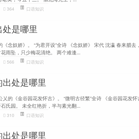
364
口语知识
出处是哪里
的《念奴娇》。 “为君开设”全诗 《念奴娇》 宋代 沈瀛 春来腊
花雨坠，只少梅花清绝。 两个难逢...
566
口语知识
的出处是哪里
公乂的《金谷园花发怀古》。 “微明古径繁”全诗 《金谷园花发怀
石氏园。 未全红艳折，半与素光翻...
310
口语知识
的出处是哪里