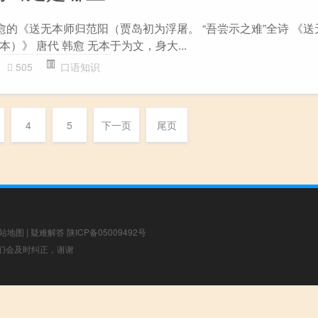
愈的《送无本师归范阳（贾岛初为浮屠。 “吾尝示之难”全诗 《
）》 唐代 韩愈 无本于为文，身大...
505
口语知识
4
5
下一页
尾页
站地图
|
疑难解答
陕ICP备05009492号
，我们会及时纠正，谢谢