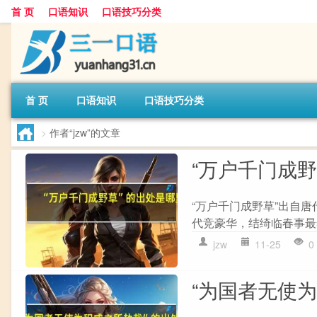
首 页
口语知识
口语技巧分类
首 页
口语知识
口语技巧分类
>
作者“jzw”的文章
“万户千门成
“万户千门成野草”出自唐
代竞豪华，结绮临春事最奢
jzw
11-25
0
“为国者无使