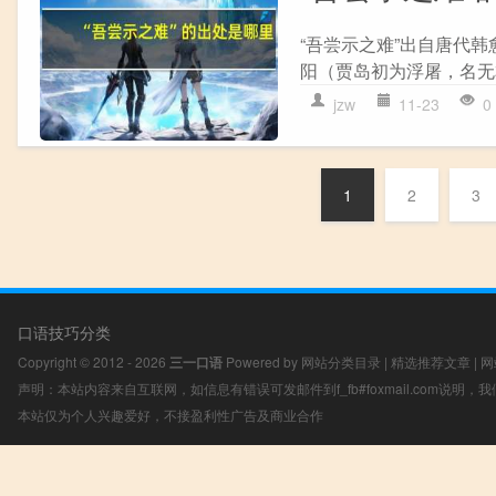
“吾尝示之难”出自唐代韩
阳（贾岛初为浮屠，名无本
jzw
11-23
0
1
2
3
口语技巧分类
Copyright © 2012 - 2026
三一口语
Powered by
网站分类目录
|
精选推荐文章
|
网
声明：本站内容来自互联网，如信息有错误可发邮件到f_fb#foxmail.com说明
本站仅为个人兴趣爱好，不接盈利性广告及商业合作