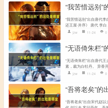
“我苦惜远别”
“我苦惜远别”出自唐代李
还王屋·并序》 唐代 李白
jzw
11-24
0
“无语倚朱栏”
“无语倚朱栏”出自唐代王
素，裁为白牡丹。 异香开
jzw
11-24
0
“吾将老矣”的
“吾将老矣”出自宋代赵以
代 赵以夫 客问吾年，吾