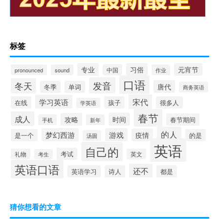
标签
专业
习俗
元宵节
中国
pronounced
sound
作业
口语
发音
冬天
唐代
冬季
单词
商务英语
宋代
学习英语
在线
孩子
很多人
学英语
春节
成人
时间
攻略
春节期间
手机
新年
的人
梦幻西游
游戏
疫情
是一个
的是
汤圆
英语
自己的
考试
礼物
英文
考生
英语口语
还不
英语学习
诗人
都是
猜你想看的文章