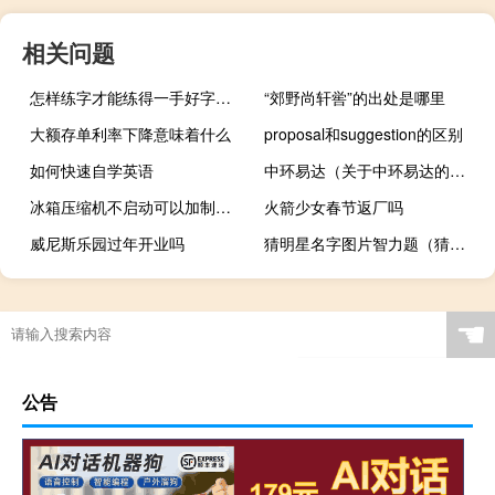
相关问题
怎样练字才能练得一手好字（怎么练字）
“郊野尚轩喾”的出处是哪里
大额存单利率下降意味着什么
proposal和suggestion的区别
如何快速自学英语
中环易达（关于中环易达的介绍）
冰箱压缩机不启动可以加制冷剂吗（冰箱压缩机不启动）
火箭少女春节返厂吗
威尼斯乐园过年开业吗
猜明星名字图片智力题（猜明星名字图片）
☚
公告