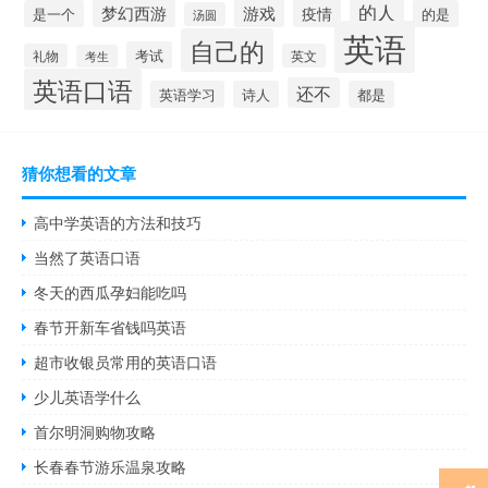
的人
梦幻西游
游戏
疫情
是一个
的是
汤圆
英语
自己的
考试
礼物
英文
考生
英语口语
还不
英语学习
诗人
都是
猜你想看的文章
高中学英语的方法和技巧
当然了英语口语
冬天的西瓜孕妇能吃吗
春节开新车省钱吗英语
超市收银员常用的英语口语
少儿英语学什么
首尔明洞购物攻略
长春春节游乐温泉攻略