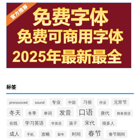
标签
专业
习俗
元宵节
中国
pronounced
sound
作业
口语
发音
冬天
唐代
冬季
单词
商务英语
宋代
学习英语
在线
孩子
很多人
学英语
春节
成人
时间
攻略
春节期间
手机
新年