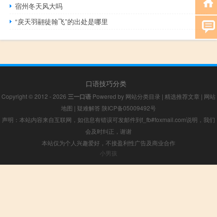
宿州冬天风大吗
“戾天羽翮徒翰飞”的出处是哪里
口语技巧分类
Copyright © 2012 - 2026
三一口语
Powered by
网站分类目录
|
精选推荐文章
|
网站
地图
|
疑难解答
陕ICP备05009492号
声明：本站内容来自互联网，如信息有错误可发邮件到f_fb#foxmail.com说明，我们
会及时纠正，谢谢
本站仅为个人兴趣爱好，不接盈利性广告及商业合作
小男孩