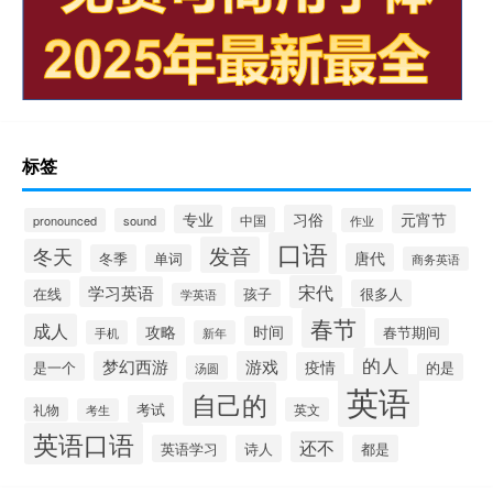
标签
专业
习俗
元宵节
中国
pronounced
sound
作业
口语
发音
冬天
唐代
冬季
单词
商务英语
宋代
学习英语
在线
孩子
很多人
学英语
春节
成人
时间
攻略
春节期间
手机
新年
的人
梦幻西游
游戏
疫情
是一个
的是
汤圆
英语
自己的
考试
礼物
英文
考生
英语口语
还不
英语学习
诗人
都是