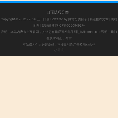
口语技巧分类
Copyright © 2012 - 2026
三一口语
Powered by
网站分类目录
|
精选推荐文章
|
网站
地图
|
疑难解答
陕ICP备05009492号
声明：本站内容来自互联网，如信息有错误可发邮件到f_fb#foxmail.com说明，我们
会及时纠正，谢谢
本站仅为个人兴趣爱好，不接盈利性广告及商业合作
小男孩