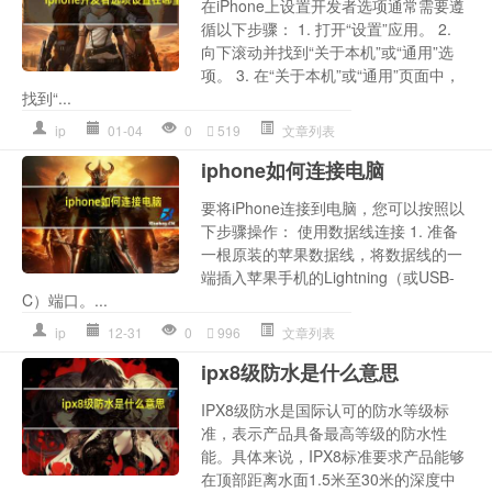
在iPhone上设置开发者选项通常需要遵
循以下步骤： 1. 打开“设置”应用。 2.
向下滚动并找到“关于本机”或“通用”选
项。 3. 在“关于本机”或“通用”页面中，
找到“...
ip
01-04
0
519
文章列表
iphone如何连接电脑
要将iPhone连接到电脑，您可以按照以
下步骤操作： 使用数据线连接 1. 准备
一根原装的苹果数据线，将数据线的一
端插入苹果手机的Lightning（或USB-
C）端口。...
ip
12-31
0
996
文章列表
ipx8级防水是什么意思
IPX8级防水是国际认可的防水等级标
准，表示产品具备最高等级的防水性
能。具体来说，IPX8标准要求产品能够
在顶部距离水面1.5米至30米的深度中