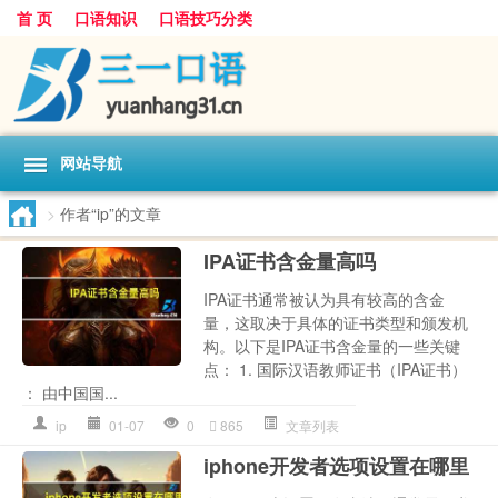
首 页
口语知识
口语技巧分类
网站导航
>
作者“ip”的文章
IPA证书含金量高吗
IPA证书通常被认为具有较高的含金
量，这取决于具体的证书类型和颁发机
构。以下是IPA证书含金量的一些关键
点： 1. 国际汉语教师证书（IPA证书）
： 由中国国...
ip
01-07
0
865
文章列表
iphone开发者选项设置在哪里