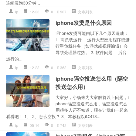
连续浸泡30分钟...
ip
12-23
0
907
文章列表
iphone发烫是什么原因
iPhone发烫可能由以下几个原因造成：
1. 高负载运行 ：运行大型应用程序或进
行重负载任务（如游戏或视频编辑）会
导致处理器过热。 2. 软件问题 ：后台
运行的...
ip
12-23
0
363
文章列表
iphone隔空投送怎么用（隔空
投送怎么用）
大家好，小杨来为大家解答以上问题，i
phone隔空投送怎么用，隔空投送怎么
用很多人还不知道，现在让我们一起来
看看吧！ 1、 2、怎么空投？ 3、本教程以iOS13...
ip
05-16
0
742
文章列表