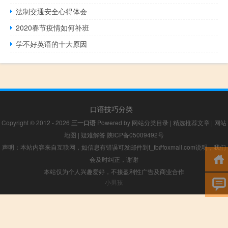
法制交通安全心得体会
2020春节疫情如何补班
学不好英语的十大原因
口语技巧分类
Copyright © 2012 - 2026
三一口语
Powered by
网站分类目录
|
精选推荐文章
|
网站
地图
|
疑难解答
陕ICP备05009492号
声明：本站内容来自互联网，如信息有错误可发邮件到f_fb#foxmail.com说明，我们
会及时纠正，谢谢
本站仅为个人兴趣爱好，不接盈利性广告及商业合作
小男孩