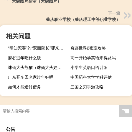
大鲵图片高清（大鲵图片）
下一篇
肇庆职业学校（肇庆理工中等职业学校）
相关问题
“明知死罪”的“双面院长”哪来的胆子？ 到底什么情况呢
奇迹世界2密室攻略
府谷过年吃什么饭
高一开始学英语来得及吗
诛仙大头熊猫（诛仙大头娃娃）
小学生英语口语训练
广东开车回老家过年好吗
中国药科大学学科评估
如何才能追讨债务
三国之刃手游攻略
☚
公告