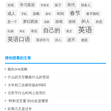
宋代
学习英语
在线
孩子
很多人
学英语
春节
成人
时间
攻略
春节期间
手机
新年
的人
梦幻西游
游戏
疫情
是一个
的是
汤圆
英语
自己的
考试
礼物
英文
考生
英语口语
还不
英语学习
诗人
都是
猜你想看的文章
舰长one攻略
什么的天空飘着什么的雪花
大年初三在家吃饭好吗吗
元宵节什么时间上坟亮灯
“料料灵芝蔓”的出处是哪里
距离几天是过年