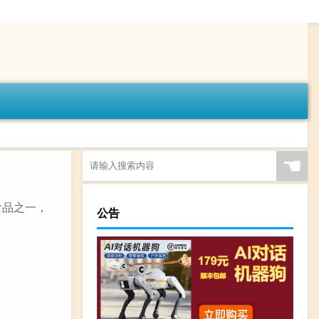
☚
食品之一，
公告