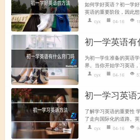
如何学好英语？初一学好
英语的重要阶段，因此想
cyx
04-16
1
初一学英语有
为初一学生准备的英语学
界。当你开始学习英语，
cyx
04-16
5
初一学习英语
了解学习英语的重要性 
了走向国际化的道路。英
cyx
04-16
9