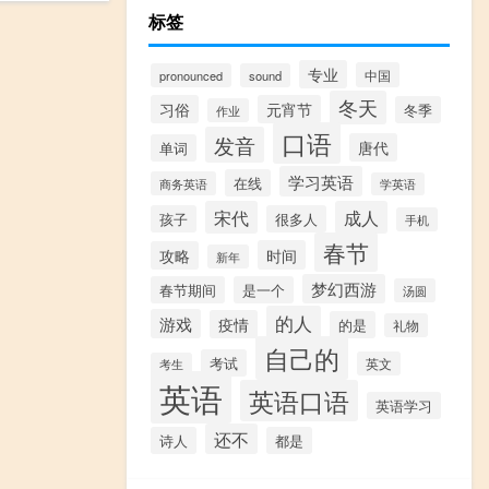
标签
专业
中国
pronounced
sound
冬天
习俗
元宵节
冬季
作业
口语
发音
唐代
单词
学习英语
在线
商务英语
学英语
宋代
成人
孩子
很多人
手机
春节
时间
攻略
新年
梦幻西游
春节期间
是一个
汤圆
的人
游戏
疫情
的是
礼物
自己的
考试
英文
考生
英语
英语口语
英语学习
还不
诗人
都是