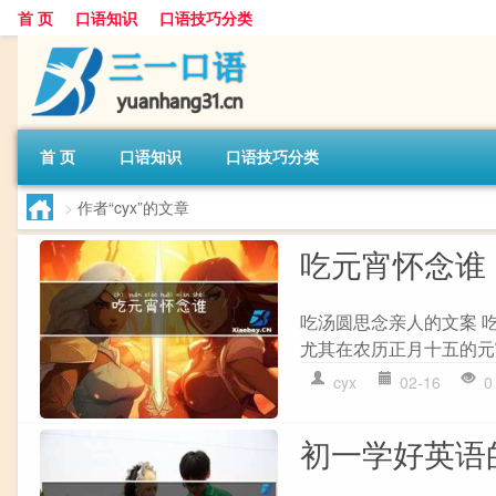
首 页
口语知识
口语技巧分类
首 页
口语知识
口语技巧分类
>
作者“cyx”的文章
吃元宵怀念谁
吃汤圆思念亲人的文案 
尤其在农历正月十五的元
cyx
02-16
0
初一学好英语