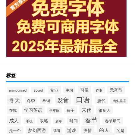
标签
专业
习俗
元宵节
中国
pronounced
sound
作业
口语
发音
冬天
唐代
冬季
单词
商务英语
宋代
学习英语
在线
孩子
很多人
学英语
春节
成人
时间
攻略
春节期间
手机
新年
的人
梦幻西游
游戏
疫情
是一个
的是
汤圆