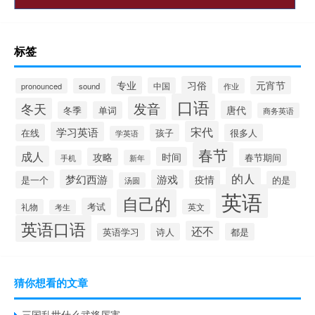
标签
专业
习俗
元宵节
中国
pronounced
sound
作业
口语
发音
冬天
唐代
冬季
单词
商务英语
宋代
学习英语
在线
孩子
很多人
学英语
春节
成人
时间
攻略
春节期间
手机
新年
的人
梦幻西游
游戏
疫情
是一个
的是
汤圆
英语
自己的
考试
礼物
英文
考生
英语口语
还不
英语学习
诗人
都是
猜你想看的文章
三国乱世什么武将厉害