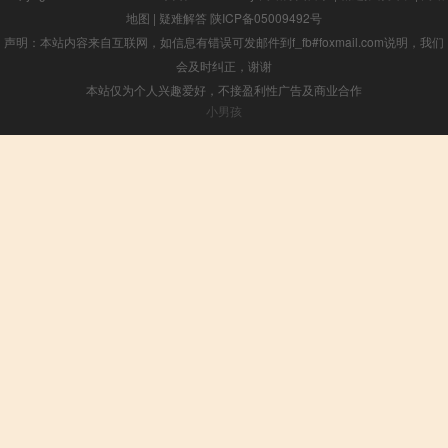
地图
|
疑难解答
陕ICP备05009492号
声明：本站内容来自互联网，如信息有错误可发邮件到f_fb#foxmail.com说明，我们
会及时纠正，谢谢
本站仅为个人兴趣爱好，不接盈利性广告及商业合作
小男孩