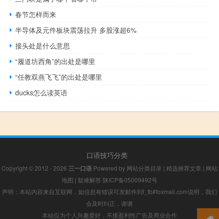
春节怎样而来
半导体及元件板块震荡拉升 多股涨超6%
接头处是什么意思
“履道坊西角”的出处是哪里
“任教双燕飞飞”的出处是哪里
ducks怎么读英语
口语技巧分类
Copyright © 2012 - 2026
三一口语
Powered by
网站分类目录
|
精选推荐文章
|
网站
地图
|
疑难解答
陕ICP备05009492号
声明：本站内容来自互联网，如信息有错误可发邮件到f_fb#foxmail.com说明，我们
会及时纠正，谢谢
本站仅为个人兴趣爱好，不接盈利性广告及商业合作