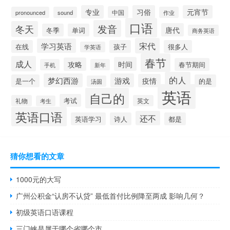
专业
习俗
元宵节
中国
pronounced
sound
作业
口语
发音
冬天
唐代
冬季
单词
商务英语
宋代
学习英语
在线
孩子
很多人
学英语
春节
成人
时间
攻略
春节期间
手机
新年
的人
梦幻西游
游戏
疫情
是一个
的是
汤圆
英语
自己的
考试
礼物
英文
考生
英语口语
还不
英语学习
诗人
都是
猜你想看的文章
1000元的大写
广州公积金“认房不认贷” 最低首付比例降至两成 影响几何？
初级英语口语课程
三门峡是属于哪个省哪个市