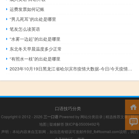
运费发票如何记账
“男儿死耳”的出处是哪里
笔友怎么读英语
“水雾一边起”的出处是哪里
东北冬天早晨温度多少正常
“有照水一枝”的出处是哪里
2023年10月19日黑龙江省哈尔滨市疫情大数据-今日/今天疫情全网搜索最新实时消息动态情况通知播报
口语技巧分类
Copyright © 2012 - 2026
三一口语
Powered by
网站分类目录
|
精选推荐文章
|
网站
地图
|
疑难解答
陕ICP备05009492号
声明：本站内容来自互联网，如信息有错误可发邮件到f_fb#foxmail.com说明，我们
会及时纠正，谢谢