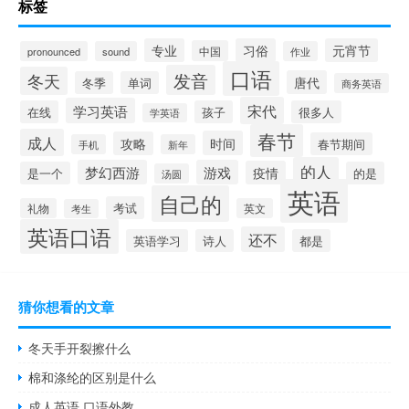
标签
专业
习俗
元宵节
中国
pronounced
sound
作业
口语
发音
冬天
唐代
冬季
单词
商务英语
宋代
学习英语
在线
孩子
很多人
学英语
春节
成人
时间
攻略
春节期间
手机
新年
的人
梦幻西游
游戏
疫情
是一个
的是
汤圆
英语
自己的
考试
礼物
英文
考生
英语口语
还不
英语学习
诗人
都是
猜你想看的文章
冬天手开裂擦什么
棉和涤纶的区别是什么
成人英语 口语外教