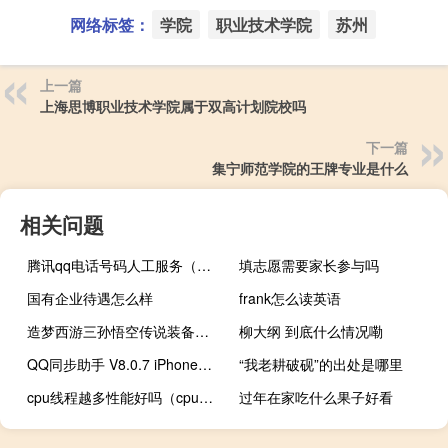
网络标签：
学院
职业技术学院
苏州
上一篇
上海思博职业技术学院属于双高计划院校吗
下一篇
集宁师范学院的王牌专业是什么
相关问题
腾讯qq电话号码人工服务（腾讯qq电话）
填志愿需要家长参与吗
国有企业待遇怎么样
frank怎么读英语
造梦西游三孙悟空传说装备都是从哪出的（造梦西游3孙悟空的装备在哪打）
柳大纲 到底什么情况嘞
QQ同步助手 V8.0.7 iPhone版（QQ同步助手 V8.0.7 iPhone版功能简介）
“我老耕破砚”的出处是哪里
cpu线程越多性能好吗（cpu线程多有什么好处）
过年在家吃什么果子好看