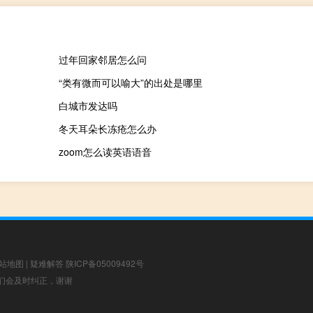
过年回家邻居怎么问
“类有微而可以喻大”的出处是哪里
白城市发达吗
冬天耳朵长冻疮怎么办
zoom怎么读英语语音
站地图
|
疑难解答
陕ICP备05009492号
，我们会及时纠正，谢谢