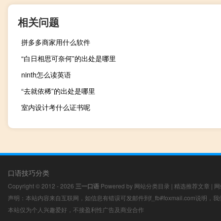
相关问题
拼多多商家用什么软件
“白日相思可奈何”的出处是哪里
ninth怎么读英语
“去就依稀”的出处是哪里
室内设计考什么证书呢
口语技巧分类
Copyright © 2012 - 2026
三一口语
Powered by
网站分类目录
|
精选推荐文章
|
网
声明：本站内容来自互联网，如信息有错误可发邮件到f_fb#foxmail.com说明
本站仅为个人兴趣爱好，不接盈利性广告及商业合作