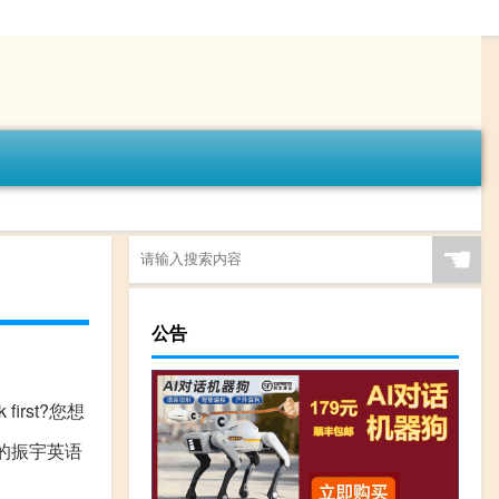
☚
公告
k first?您想
的振宇英语