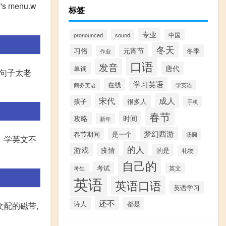
s menu.w
标签
专业
中国
pronounced
sound
冬天
习俗
元宵节
冬季
作业
口语
发音
唐代
单词
句句子太老
学习英语
在线
商务英语
学英语
宋代
成人
孩子
很多人
手机
春节
时间
攻略
新年
梦幻西游
春节期间
是一个
汤圆
语 ·学英文不
的人
游戏
疫情
的是
礼物
自己的
考试
英文
考生
英语
英语口语
英语学习
还不
诗人
都是
文配的磁带,