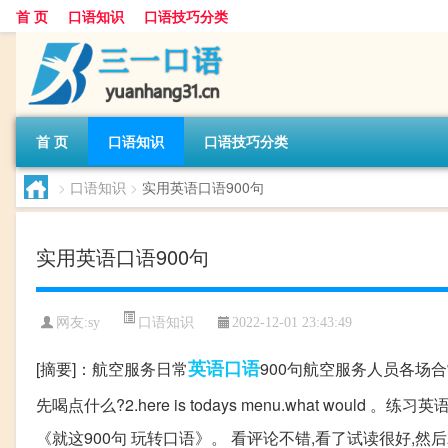
首 页
口语知识
口语技巧分类
首 页
口语知识
口语技巧分类
>
口语知识
>
实用英语口语900句
实用英语口语900句
口语知识
网友:
sy
2022-12-01 23:43:49
英语口语
[摘要]：航空服务日常
900句航空服务人员各场
先喝点什么?2.here is todays menu.what would 。练习英
《就这900句 玩转口语》。 看评论不错,看了试读很好,然