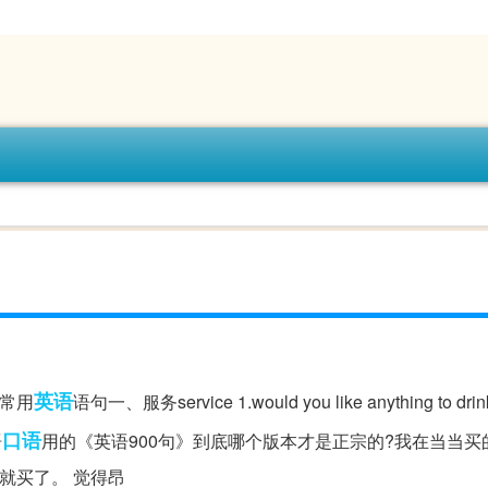
英语
合常用
语句一、服务service 1.would you like anything to drin
口语
语
用的《英语900句》到底哪个版本才是正宗的?我在当当买
后就买了。 觉得昂