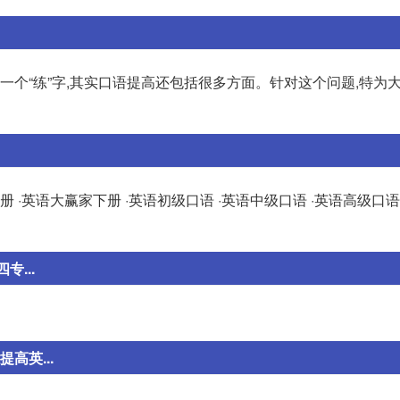
一个“练”字,其实口语提高还包括很多方面。针对这个问题,特为大
l/ ·英语大赢家上册 ·英语大赢家下册 ·英语初级口语 ·英语中级口语 ·英语高级口
专...
高英...