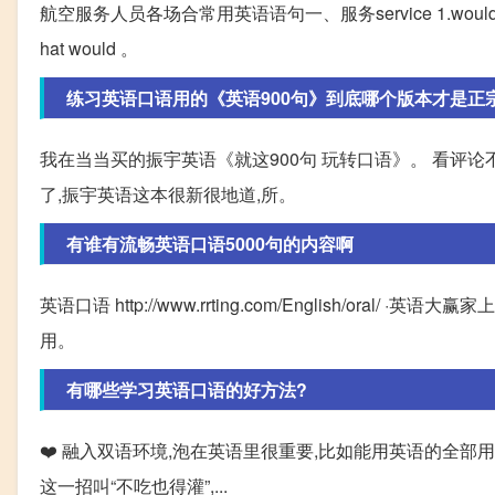
航空服务人员各场合常用英语语句一、服务service 1.would you like 
hat would 。
练习英语口语用的《英语900句》到底哪个版本才是正
我在当当买的振宇英语《就这900句 玩转口语》。 看评论
了,振宇英语这本很新很地道,所。
有谁有流畅英语口语5000句的内容啊
英语口语 http://www.rrting.com/English/ora
用。
有哪些学习英语口语的好方法?
❤️ 融入双语环境,泡在英语里很重要,比如能用英语的全部
这一招叫“不吃也得灌”,...