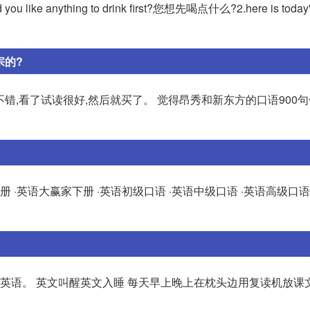
anything to drink first?您想先喝点什么?2.here is today''
宗的?
不错,看了试读很好,然后就买了。 觉得昂秀和新东方的口语900
l/ ·英语大赢家上册 ·英语大赢家下册 ·英语初级口语 ·英语中级口语 ·英语高级口
用英语。 英文叫醒英文入睡 每天早上晚上在枕头边用复读机放课