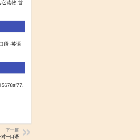
其它读物.首
级口语 ·英语
78sf77.
下一篇
一对一口语