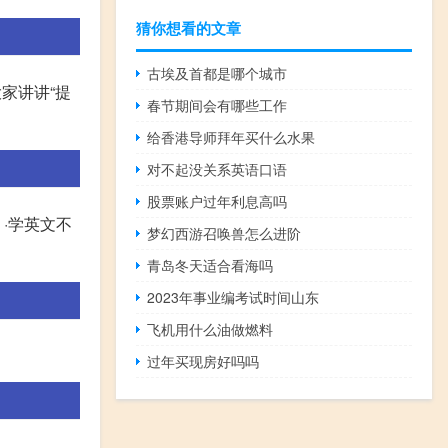
猜你想看的文章
古埃及首都是哪个城市
家讲讲“提
春节期间会有哪些工作
给香港导师拜年买什么水果
对不起没关系英语口语
股票账户过年利息高吗
语 ·学英文不
梦幻西游召唤兽怎么进阶
青岛冬天适合看海吗
2023年事业编考试时间山东
飞机用什么油做燃料
过年买现房好吗吗