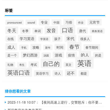
标签
专业
习俗
元宵节
中国
pronounced
sound
作业
口语
发音
冬天
唐代
冬季
单词
商务英语
宋代
学习英语
在线
孩子
很多人
学英语
春节
成人
时间
攻略
春节期间
手机
新年
的人
梦幻西游
游戏
疫情
是一个
的是
汤圆
英语
自己的
考试
礼物
英文
考生
英语口语
还不
英语学习
诗人
都是
猜你想看的文章
2023-11-18 10:07： 【夜间高速上逆行，交警怒斥：你不要命了！[怒][怒]】11月14日，南韶高速江西境内。夜间22:57分许，江西高速警察直属六分局第五大队接到报警，称有一辆车在高速上逆行，立即指令路面警力前往拦截。23:10分许，路面警力发现逆行车辆，并立即喊话司机停车，不料司机无视喊话继续在快 ​​​