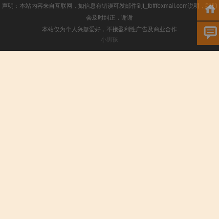
声明：本站内容来自互联网，如信息有错误可发邮件到f_fb#foxmail.com说明，我们
会及时纠正，谢谢
本站仅为个人兴趣爱好，不接盈利性广告及商业合作
小男孩