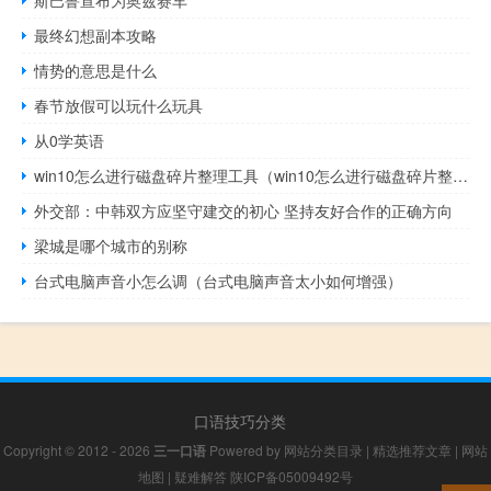
斯巴鲁宣布为奥兹赛车
最终幻想副本攻略
情势的意思是什么
春节放假可以玩什么玩具
从0学英语
win10怎么进行磁盘碎片整理工具（win10怎么进行磁盘碎片整理）
外交部：中韩双方应坚守建交的初心 坚持友好合作的正确方向
梁城是哪个城市的别称
台式电脑声音小怎么调（台式电脑声音太小如何增强）
口语技巧分类
Copyright © 2012 - 2026
三一口语
Powered by
网站分类目录
|
精选推荐文章
|
网站
地图
|
疑难解答
陕ICP备05009492号