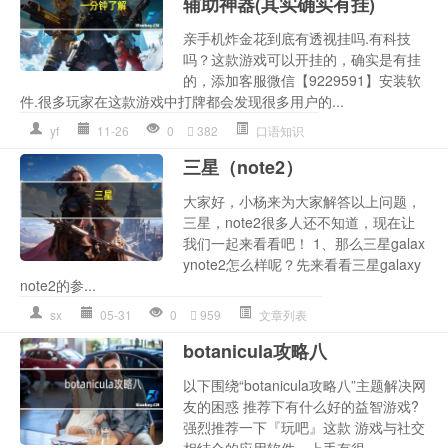
辅助神器(其实确实有挂)
亲手机炸金花到底有透视挂吗.有科技
吗？这款游戏可以开挂的，确实是有挂
的，添加客服微信【9229591】安装软
件.很多玩家在这款游戏中打牌都会发现很多用户的...
yf
11-26
0
382
口语知识
三星（note2）
大家好，小杨来为大家解答以上问题，
三星，note2很多人还不知道，现在让
我们一起来看看吧！ 1、那么三星galax
ynote2怎么样呢？先来看看三星galaxy
note2的参...
sx
05-31
0
959
文章列表
botanicula攻略八
以下围绕“botanicula攻略八”主题解决网
友的困惑 推荐下有什么好的益智游戏?
强烈推荐一下『玩吧』这款 游戏与社交
相结合的应用软件。上手有很...