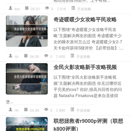
bot
05-01
0
516
手游攻略
奇迹暖暖少女攻略平民攻略
以下围绕“奇迹暖暖少女攻略平民攻
略”主题解决网友的困惑 奇迹暖暖中少
女的睡衣派对怎么过 奇迹暖暖少女2-7
关卡如何获得S级评价 【必带技能】:...
rjn
04-30
0
450
手游攻略
全民火影攻略新手攻略视频
以下围绕“全民火影攻略新手攻略视
频”主题解决网友的困惑 你见过哪些近
乎完美的cos? 你好,很高兴回答你的问
题 Natasha Firsakova是来自圣彼得
堡...
rlh
04-29
0
990
手游攻略
联想拯救者r9000p评测（联想
k800评测）