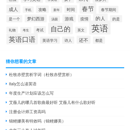
春节
成人
时间
攻略
春节期间
手机
新年
的人
梦幻西游
游戏
疫情
是一个
的是
汤圆
英语
自己的
考试
礼物
英文
考生
英语口语
还不
英语学习
诗人
都是
猜你想看的文章
杜牧赤壁赏析字词（杜牧赤壁赏析）
italy怎么读英语
年度生产计划应该怎么写
艾薇儿的哪几首歌曲最好听 艾薇儿有什么歌好听
注册会计师工资高吗
锦鲤娜美有特效吗（锦鲤娜美）
大年三十有人过年吗