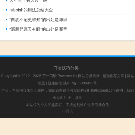
rubbish的用法总结大全
“自犹不记更谁知”的出处是哪里
“沥胆咒愿天有眼”的出处是哪里
口语技巧分类
Copyright © 2012 - 2026
三一口语
Powered by
网站分类目录
|
精选推荐文章
|
网站
地图
|
疑难解答
陕ICP备05009492号
声明：本站内容来自互联网，如信息有错误可发邮件到f_fb#foxmail.com说明，我们
会及时纠正，谢谢
本站仅为个人兴趣爱好，不接盈利性广告及商业合作
小男孩