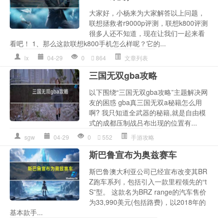
大家好，小杨来为大家解答以上问题，
联想拯救者r9000p评测，联想k800评测
很多人还不知道，现在让我们一起来看
看吧！ 1、那么这款联想k800手机怎么样呢？它的...
lx
04-29
0
864
文章列表
三国无双gba攻略
以下围绕“三国无双gba攻略”主题解决网
友的困惑 gba真三国无双a秘籍怎么用
啊? 我只知道全武器的秘籍,就是自由模
式的成都压制战吕布出现的位置有...
sgw
04-29
0
552
手游攻略
斯巴鲁宣布为奥兹赛车
斯巴鲁澳大利亚公司已经宣布改变其BR
Z跑车系列，包括引入一款里程领先的“t
S”型。 这款名为BRZ range的汽车售价
为33,990美元(包括路费)，以2018年的
基本款手...