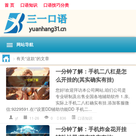
首 页
口语知识
口语技巧分类
网站导航
>
有关“这款”的文章
一分钟了解：手机二八杠是怎
么开挂的(其实确实有挂)
您好!欢迎拜访本公司网站,咱们公司是
专业研制及出售全国各地辅助软件 1.亲,
实际上手机二八杠确实有挂.添加客服微
信:9229591.在\"设置DD辅助功能DD 手机二...
yf
11-26
0
836
口语知识
一分钟了解：手机炸金花开挂