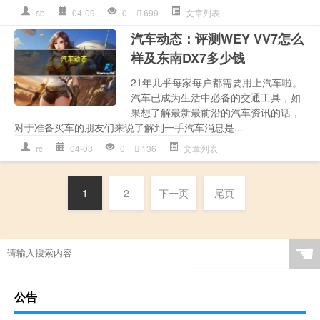
sb
04-09
0
699
文章列表
汽车动态：评测WEY VV7怎么
样及东南DX7多少钱
21年几乎每家每户都需要用上汽车啦。
汽车已成为生活中必备的交通工具，如
果想了解最新最前沿的汽车资讯的话，
对于准备买车的朋友们来说了解到一手汽车消息是...
rc
04-08
0
136
文章列表
1
2
下一页
尾页
☚
公告