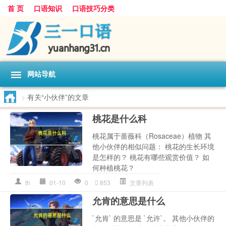
首 页
口语知识
口语技巧分类
网站导航
>
有关“小伙伴”的文章
桃花是什么科
桃花属于蔷薇科（Rosaceae）植物 其
他小伙伴的相似问题： 桃花的生长环境
是怎样的？ 桃花有哪些观赏价值？ 如
何种植桃花？
th
01-10
0
853
文章列表
允肯的意思是什么
`允肯` 的意思是 `允许`。 其他小伙伴的