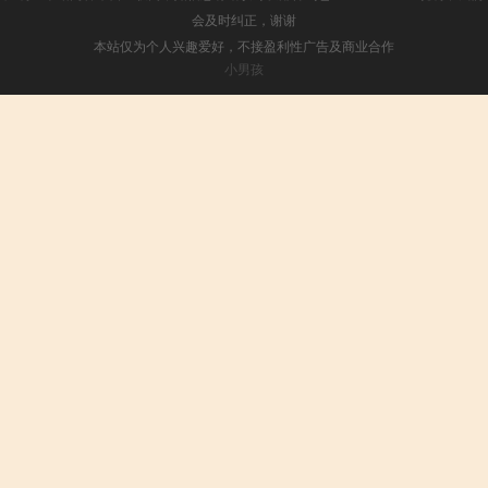
会及时纠正，谢谢
本站仅为个人兴趣爱好，不接盈利性广告及商业合作
小男孩