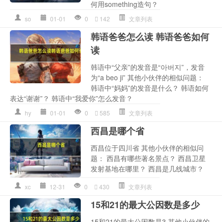
何用something造句？
so
01-01
0
142
文章列表
韩语爸爸怎么读 韩语爸爸如何
读
韩语中“父亲”的发音是“아버지”，发音
为“a beo ji” 其他小伙伴的相似问题：
韩语中“妈妈”的发音是什么？ 韩语如何
表达“谢谢”？ 韩语中“我爱你”怎么发音？
hy
01-01
0
585
文章列表
西昌是哪个省
西昌位于四川省 其他小伙伴的相似问
题： 西昌有哪些著名景点？ 西昌卫星
发射基地在哪里？ 西昌是几线城市？
xc
12-31
0
430
文章列表
15和21的最大公因数是多少
15和21的最大公因数是3 其他小伙伴的