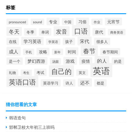
标签
专业
习俗
元宵节
中国
pronounced
sound
作业
口语
发音
冬天
唐代
冬季
单词
商务英语
宋代
学习英语
在线
孩子
很多人
学英语
春节
成人
时间
攻略
春节期间
手机
新年
的人
梦幻西游
游戏
疫情
是一个
的是
汤圆
英语
自己的
考试
礼物
英文
考生
英语口语
还不
英语学习
诗人
都是
猜你想看的文章
韩语造句
邯郸卫校大年初三上班吗