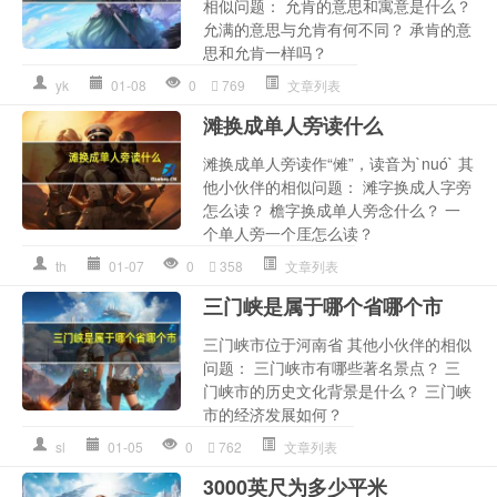
相似问题： 允肯的意思和寓意是什么？
允满的意思与允肯有何不同？ 承肯的意
思和允肯一样吗？
yk
01-08
0
769
文章列表
滩换成单人旁读什么
滩换成单人旁读作“傩”，读音为`nuó` 其
他小伙伴的相似问题： 滩字换成人字旁
怎么读？ 檐字换成单人旁念什么？ 一
个单人旁一个厓怎么读？
th
01-07
0
358
文章列表
三门峡是属于哪个省哪个市
三门峡市位于河南省 其他小伙伴的相似
问题： 三门峡市有哪些著名景点？ 三
门峡市的历史文化背景是什么？ 三门峡
市的经济发展如何？
sl
01-05
0
762
文章列表
3000英尺为多少平米