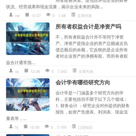
状况、经营成果和现金流量，揭示企业未来的风险...
cw
12-27
0
48
文章列表
所有者权益合计是净资产吗
不，所有者权益合计并不等同于净资
产。净资产是指企业的资产总额减去负
债总额后的余额，它反映的是企业所有
者对企业资产的净拥有权。而所有者权
益合计通常指...
sy
12-26
0
342
文章列表
会计学有哪些研究方向
会计学是一门涵盖多个研究方向的学
科，主要包括但不限于以下几个领域：
1. 财务会计 ：研究企业对外提供的财务
报告，如资产负债表、利润表、现金流
量表等，...
hj
12-26
0
159
口语知识