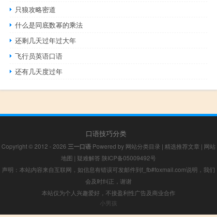
只狼攻略密道
什么是同底数幂的乘法
还剩几天过年过大年
飞行员英语口语
还有几天度过年
口语技巧分类
Copyright © 2012 - 2026
三一口语
Powered by
网站分类目录
|
精选推荐文章
|
网站
地图
|
疑难解答
陕ICP备05009492号
声明：本站内容来自互联网，如信息有错误可发邮件到f_fb#foxmail.com说明，我们
会及时纠正，谢谢
本站仅为个人兴趣爱好，不接盈利性广告及商业合作
小男孩