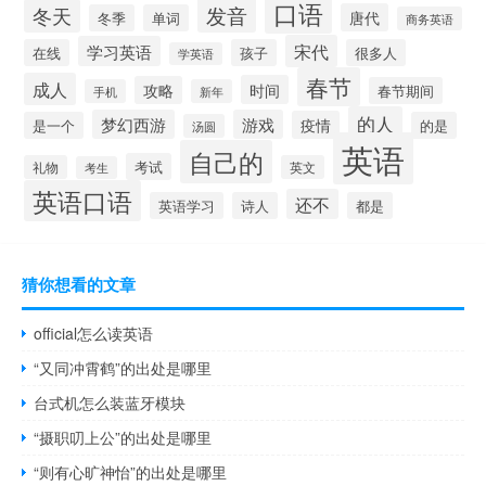
口语
发音
冬天
唐代
冬季
单词
商务英语
宋代
学习英语
在线
孩子
很多人
学英语
春节
成人
时间
攻略
春节期间
手机
新年
的人
梦幻西游
游戏
疫情
是一个
的是
汤圆
英语
自己的
考试
礼物
英文
考生
英语口语
还不
英语学习
诗人
都是
猜你想看的文章
official怎么读英语
“又同冲霄鹤”的出处是哪里
台式机怎么装蓝牙模块
“摄职叨上公”的出处是哪里
“则有心旷神怡”的出处是哪里