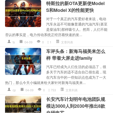
特斯拉的新OTA更新使Model
S和Model X的性能更快
对于一个真正的汽车爱好者来说，电动
汽车永远不可能像普通的汽油汽车(甚至
是柴油车)那样吸引人。然而，人们不能
否认的事实是，电力传动系统正经历着快速的发...
ts
04-09
0
1
文章列表
车评头条：新海马福美来怎么
样 带着大屏走进family
汽车已经成为人们生活的必须品了，很
多关于汽车的适不适合自己很生疏，现
在汽车当中的一些知识点也成为了一大
热门，那么今天小编就来给大家针对新海马福美来...
cp
04-09
0
753
文章列表
长安汽车计划明年电池团队规
模达3000人到2030年推出8款
自研电芯