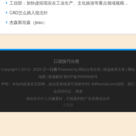
工信部：加快虚拟现实在工业生产、文化旅游等重点领域规模化应用
CAD怎么插入指北针
杰森斯坦森（jeso）
口语技巧分类
Copyright © 2012 - 2026
三一口语
Powered by
网站分类目录
|
精选推荐文章
|
网站
地图
|
疑难解答
陕ICP备05009492号
声明：本站内容来自互联网，如信息有错误可发邮件到f_fb#foxmail.com说明，我们
会及时纠正，谢谢
本站仅为个人兴趣爱好，不接盈利性广告及商业合作
小男孩