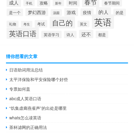
春节
成人
时间
攻略
春节期间
手机
新年
的人
梦幻西游
游戏
疫情
是一个
的是
汤圆
英语
自己的
考试
礼物
英文
考生
英语口语
还不
英语学习
诗人
都是
猜你想看的文章
日语助词用法总结
太平洋保险和平安保险哪个好些
专票如何盖
abc成人英语口语
“饥集虚廊燕雀声”的出处是哪里
whats怎么读英语
茶杯滤网的正确用法