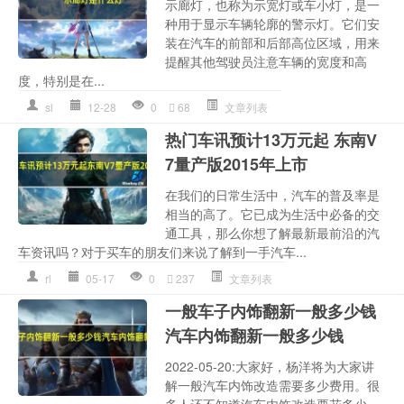
示廊灯，也称为示宽灯或车小灯，是一
种用于显示车辆轮廓的警示灯。它们安
装在汽车的前部和后部高位区域，用来
提醒其他驾驶员注意车辆的宽度和高
度，特别是在...
sl
12-28
0
68
文章列表
热门车讯预计13万元起 东南V
7量产版2015年上市
在我们的日常生活中，汽车的普及率是
相当的高了。它已成为生活中必备的交
通工具，那么你想了解最新最前沿的汽
车资讯吗？对于买车的朋友们来说了解到一手汽车...
rl
05-17
0
237
文章列表
一般车子内饰翻新一般多少钱
汽车内饰翻新一般多少钱
2022-05-20:大家好，杨洋将为大家讲
解一般汽车内饰改造需要多少费用。很
多人还不知道汽车内饰改造要花多少