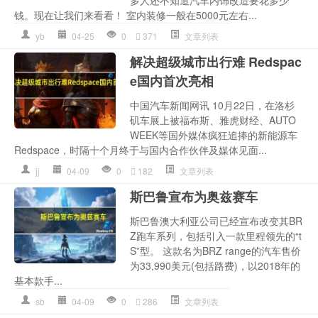
钱。现在让我们来看看！ 室内装修一般在5000元左右...
yb
04-25
0
371
文章列表
解决超级城市出行难 Redspac
e国内首次亮相
中国汽车新闻网讯 10月22日，在洛杉
矶车展上被福布斯、雅虎财经、AUTO
WEEK等国外媒体疯狂追捧的新能源车
Redspace，时隔十个月终于与国内合作伙伴及媒体见面...
jj
04-09
0
182
文章列表
斯巴鲁宣布为奥兹赛车
斯巴鲁澳大利亚公司已经宣布改变其BR
Z跑车系列，包括引入一款里程领先的“t
S”型。 这款名为BRZ range的汽车售价
为33,990美元(包括路费)，以2018年的
基本款手...
sb
04-09
0
286
文章列表