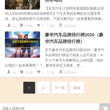
【长安汽车计划明年电池团队规模达30
00人到2030年推出8款自研电芯】!!!今天受到全网的关注度非常
高，那么具体的是什么情况呢，下面大家可以一起来看看具体都...
za
04-06
0
288
文章列表
豪华汽车品牌排行榜2020（豪
华汽车品牌排行榜）
关于豪华汽车品牌排行榜2020，豪华汽
车品牌排行榜这个很多人还不知道，今
天小六来为大家解答以上的问题，现在
让我们一起来看看吧！ 1、豪华车的定义很多，世...
hh
03-26
0
754
文章列表
1
2
下一页
尾页
☚