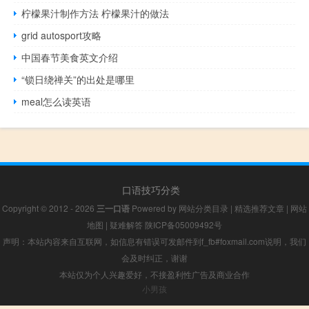
柠檬果汁制作方法 柠檬果汁的做法
grid autosport攻略
中国春节美食英文介绍
“锁日绕禅关”的出处是哪里
meal怎么读英语
口语技巧分类
Copyright © 2012 - 2026
三一口语
Powered by
网站分类目录
|
精选推荐文章
|
网站
地图
|
疑难解答
陕ICP备05009492号
声明：本站内容来自互联网，如信息有错误可发邮件到f_fb#foxmail.com说明，我们
会及时纠正，谢谢
本站仅为个人兴趣爱好，不接盈利性广告及商业合作
小男孩