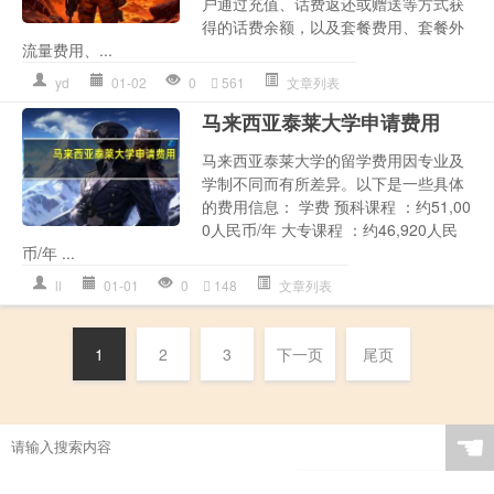
户通过充值、话费返还或赠送等方式获
得的话费余额，以及套餐费用、套餐外
流量费用、...
yd
01-02
0
561
文章列表
马来西亚泰莱大学申请费用
马来西亚泰莱大学的留学费用因专业及
学制不同而有所差异。以下是一些具体
的费用信息： 学费 预科课程 ：约51,00
0人民币/年 大专课程 ：约46,920人民
币/年 ...
ll
01-01
0
148
文章列表
1
2
3
下一页
尾页
☚