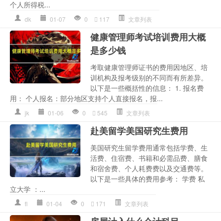
个人所得税...
dk
01-07
0
117
文章列表
健康管理师考试培训费用大概
是多少钱
考取健康管理师证书的费用因地区、培
训机构及报考级别的不同而有所差异。
以下是一些概括性的信息： 1. 报名费
用： 个人报名：部分地区支持个人直接报名，报...
jk
01-06
0
545
文章列表
赴美留学美国研究生费用
美国研究生留学费用通常包括学费、生
活费、住宿费、书籍和必需品费、膳食
和宿舍费、个人耗费费以及交通费等。
以下是一些具体的费用参考： 学费 私
立大学 ：...
fl
01-04
0
171
文章列表