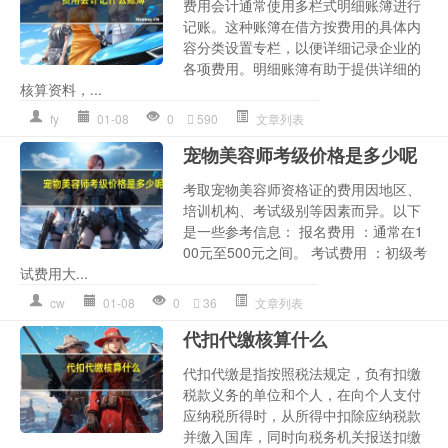
费用会计通常使用多栏式明细账簿进行
记账。这种账簿在借方按费用的具体内
容分类设置专栏，以便详细记录企业的
各项费用。明细账簿有助于提供详细的
核算资料，...
fy
01-08
0
590
文章列表
宠物美容师考级价格是多少呢
考取宠物美容师资格证的费用因地区、
培训机构、考试级别等因素而异。以下
是一些参考信息： 报名费用 ：通常在1
00元至500元之间。 考试费用 ：初级考
试费用大...
cw
01-08
0
36
文章列表
代扣代缴核算什么
代扣代缴是指按照税法规定，负有扣缴
税款义务的单位和个人，在向个人支付
应纳税所得时，从所得中扣除应纳税款
并缴入国库，同时向税务机关报送扣缴