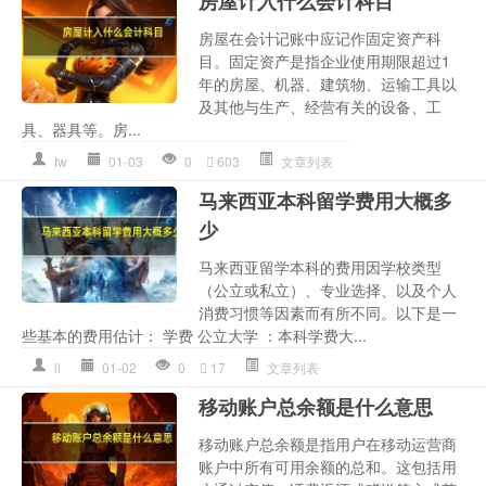
房屋计入什么会计科目
房屋在会计记账中应记作固定资产科
目。固定资产是指企业使用期限超过1
年的房屋、机器、建筑物、运输工具以
及其他与生产、经营有关的设备、工
具、器具等。房...
fw
01-03
0
603
文章列表
马来西亚本科留学费用大概多
少
马来西亚留学本科的费用因学校类型
（公立或私立）、专业选择、以及个人
消费习惯等因素而有所不同。以下是一
些基本的费用估计： 学费 公立大学 ：本科学费大...
ll
01-02
0
17
文章列表
移动账户总余额是什么意思
移动账户总余额是指用户在移动运营商
账户中所有可用余额的总和。这包括用