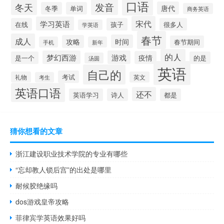
口语
发音
冬天
唐代
冬季
单词
商务英语
宋代
学习英语
在线
孩子
很多人
学英语
春节
成人
时间
攻略
春节期间
手机
新年
的人
梦幻西游
游戏
疫情
是一个
的是
汤圆
英语
自己的
考试
礼物
英文
考生
英语口语
还不
英语学习
诗人
都是
猜你想看的文章
浙江建设职业技术学院的专业有哪些
“忘却教人锁后宫”的出处是哪里
耐候胶绝缘吗
dos游戏皇帝攻略
菲律宾学英语效果好吗