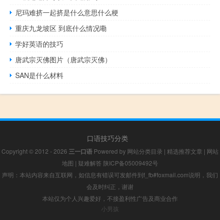
尼玛难挤一起挤是什么意思什么梗
重庆九龙坡区 到底什么情况嘞
学好英语的技巧
唐武宗灭佛图片（唐武宗灭佛）
SAN是什么材料
口语技巧分类
Copyright © 2012 - 2026
三一口语
Powered by
网站分类目录
|
精选推荐文章
|
网站
地图
|
疑难解答
陕ICP备05009492号
声明：本站内容来自互联网，如信息有错误可发邮件到f_fb#foxmail.com说明，我们
会及时纠正，谢谢
本站仅为个人兴趣爱好，不接盈利性广告及商业合作
小男孩