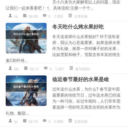
天小六来为大家解答以上的问题，现在
让我们一起来看看吧！ 1、具体流程:注册一个个...
ks
03-09
0
552
文章列表
冬天吃什么烤水果好吃
冬天送老师什么水果较好? 对于送给老
师，我认为心意最重要。如果选择水果
作为礼物，推荐一些对嗓子好的水果，
比如雪梨和柚子。雪梨含有丰富的维生
素C和纤维...
dtc
02-17
0
267
春节2024
临近春节最好的水果是啥
过年送什么水果，为什么? 春节是中国
最重要的传统节日，过年送水果已经成
为一种习俗。在过年期间，人们常常需
要选择一些好吃又寓意吉祥的水果作为
礼物。酸甜...
ljc
02-15
0
989
文章列表