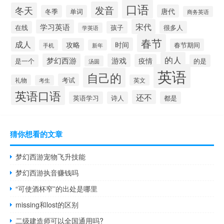
口语
发音
冬天
唐代
冬季
单词
商务英语
宋代
学习英语
在线
孩子
很多人
学英语
春节
成人
时间
攻略
春节期间
手机
新年
的人
梦幻西游
游戏
疫情
是一个
的是
汤圆
英语
自己的
考试
礼物
英文
考生
英语口语
还不
英语学习
诗人
都是
猜你想看的文章
梦幻西游宠物飞升技能
梦幻西游执音赚钱吗
“可使酒杯窄”的出处是哪里
missing和lost的区别
二级建造师可以全国通用吗?