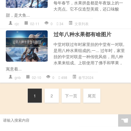
每年春节，水果拼盘都是年夜饭上的一
大亮点。它不仅造型美观，还口味酸
甜，是大鱼...
cjc
02-11
0
34
文章列表
过年八种水果都有啥图片
中堂对联过年时家里挂的中堂有一对联,
是用八种水果组成的,一... 过年时，家里
挂的中堂对联是一种传统风俗，用八种
水果来组成。上联使用了佛手和苹果，
寓意着...
gnb
02-10
0
498
春节2024
1
2
下一页
尾页
☚