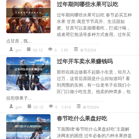
过年期间哪些水果可以吃
过年期间哪些水果可以吃 春节必买五种
水果 甘蔗-寓意节节高升、生活甜如
蜜。甘蔗可以直接嚼着吃，打成汁喝，
或者用它熬汤等多种方式食用。过年买
点甘蔗，既...
gnr
02-12
0
65
春节2024
过年开车卖水果赚钱吗
那些在路边做着不起眼小生意，却月入
过万，这背后原因是什么你知道吗? 看
到周围的实例，有一位老爷子在我们小
区门口做小吃生意。他卖的种类多，包
括煎饼果子...
gnk
02-12
0
615
春节2024
春节吃什么果盘好吃
下面围绕“春节吃什么果盘好吃”主题解
决网友的困惑 过年必备的六种水果拼盘