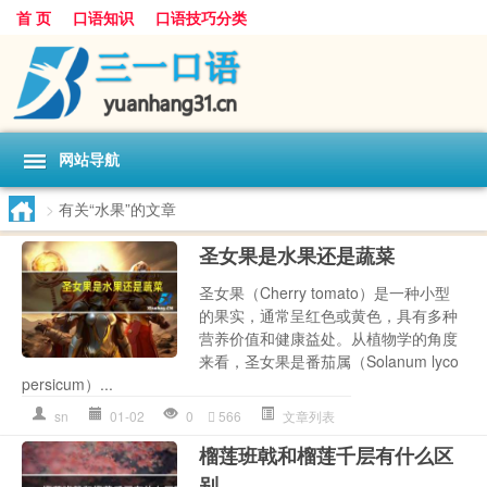
首 页
口语知识
口语技巧分类
网站导航
>
有关“水果”的文章
圣女果是水果还是蔬菜
圣女果（Cherry tomato）是一种小型
的果实，通常呈红色或黄色，具有多种
营养价值和健康益处。从植物学的角度
来看，圣女果是番茄属（Solanum lyco
persicum）...
sn
01-02
0
566
文章列表
榴莲班戟和榴莲千层有什么区
别