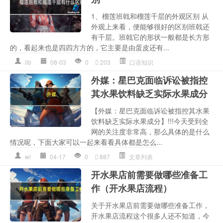
1、榴莲班戟和榴莲千层的外观区别 从
外观上来看，便能够很好的区别班戟还
有千层。班戟它的形状一般都是长方形
的，看起来也是四四方方的，它主要是由蛋皮还有...
llb
08-03
0
203
口语知识
外媒：星巴克面临诉讼被指控
其水果饮料缺乏实际水果成分
【外媒：星巴克面临诉讼被指控其水果
饮料缺乏实际水果成分】!!!今天受到全
网的关注度非常高，那么具体的是什么
情况呢，下面大家可以一起来看看具体都是怎么...
wl
04-17
0
887
文章列表
开水果店前需要做哪些准备工
作（开水果店流程）
关于开水果店前需要做哪些准备工作，
开水果店流程这个很多人还不知道，今