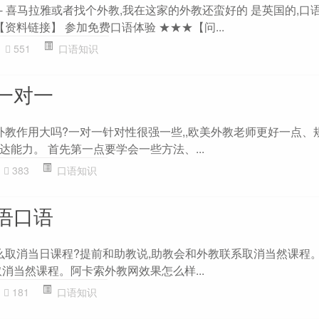
句 - 喜马拉雅或者找个外教,我在这家的外教还蛮好的 是英国的,
【资料链接】 参加免费口语体验 ★★★【问...
551
口语知识
一对一
一外教作用大吗?一对一针对性很强一些,,欧美外教老师更好一点、
能力。 首先第一点要学会一些方法、...
383
口语知识
语口语
怎么取消当日课程?提前和助教说,助教会和外教联系取消当然课程。
消当然课程。阿卡索外教网效果怎么样...
181
口语知识