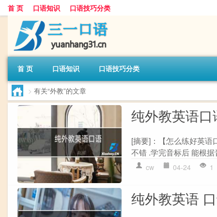
首 页
口语知识
口语技巧分类
首 页
口语知识
口语技巧分类
>
有关“外教”的文章
纯外教英语口
[摘要]：【怎么练好英
不错 .学完音标后 能根据
cw
04-24
1
纯外教英语 