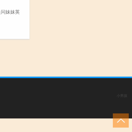
提问妹妹英
小男孩