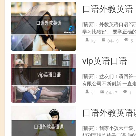
口语外教英语
[摘要]：外教英语口语
学习比较好。 要学正确的
ky
04-19
5
vip英语口语
[摘要]：盆友们！请回答
有限公司不断创新,一直走在
vi
04-17
1
口语外教英语
[摘要]：我家小孩六年
想到要锻炼孩子口语,您的