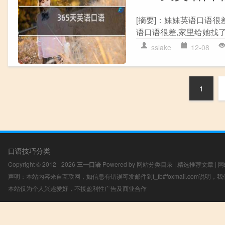
[摘要]：妹妹英语口语很
语口语很差,家里给她找了
sslake
12-08
1
口语技巧分类
Copyright © 2012 - 2026
三一口语
Powered by
网站分类目录
|
精选推荐文章
|
网
声明：本站内容来自互联网，如信息有错误可发邮件到f_fb#foxmail.com说明
本站仅为个人兴趣爱好，不接盈利性广告及商业合作