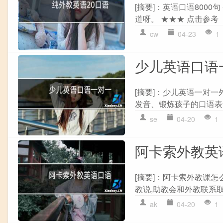
[摘要]：英语口语8000
道呀。 ★★★ 点击参考
cw
04-23
1
少儿英语口语
[摘要]：少儿英语一对
发音、锻炼孩子的口语表达
se
04-20
1
阿卡索外教英
[摘要]：阿卡索外教课
教说,助教会和外教联系取
ak
04-20
1