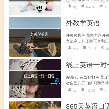
ky
04-16
1
外教学英语
外教教授英语的优势 外
言流利，纯正的语音和正确
wjx
04-16
8
线上英语一对
[摘要]：在线1对1英语口语
者自己的开口练习和坚持,
xs
12-09
1
365天英语口