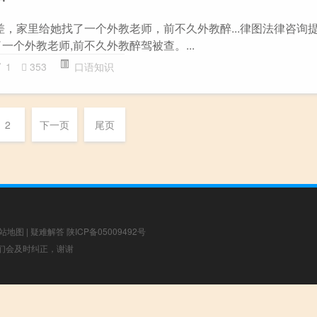
差，家里给她找了一个外教老师，前不久外教醉...律图法律咨询
一个外教老师,前不久外教醉驾被查。...
1
353
口语知识
2
下一页
尾页
站地图
|
疑难解答
陕ICP备05009492号
，我们会及时纠正，谢谢