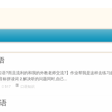
语
语口语?而且流利的和我的外教老师交流?】作业帮我是这样去练习
音标拼读词 2.解决听的问题同时,自己...
517
口语知识
口语