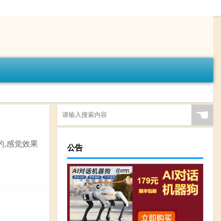
☚
的,感觉效果
公告