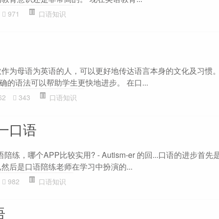
971
口语知识
教作为母语为英语的人，可以更好地传达语言本身的文化及习惯
的语法可以帮助学生更快地进步。 在口...
62
343
口语知识
一口语
陪练，哪个APP比较实用? - Autism-er 的回...口语的进步首
然后是口语陪练老师在学习中扮演的...
982
口语知识
语