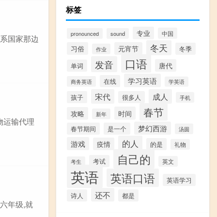
标签
专业
中国
pronounced
sound
语系国家那边
冬天
习俗
元宵节
冬季
作业
口语
发音
唐代
单词
学习英语
在线
商务英语
学英语
宋代
成人
孩子
很多人
手机
春节
时间
攻略
新年
物运输代理
梦幻西游
春节期间
是一个
汤圆
的人
游戏
疫情
的是
礼物
自己的
考试
英文
考生
英语
英语口语
英语学习
还不
诗人
都是
六年级,就