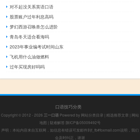
对不起没关系英语口语
股票账户过年利息高吗
梦幻西游召唤兽怎么进阶
青岛冬天适合看海吗
2023年事业编考试时间山东
飞机用什么油做燃料
过年买现房好吗吗
口语技巧分类
Copyright © 2012 - 2026
三一口语
Powered by
网站分类目录
|
精选推荐文章
|
网站
地图
|
疑难解答
陕ICP备05009492号
声明：本站内容来自互联网，如信息有错误可发邮件到f_fb#foxmail.com说明，我们
会及时纠正，谢谢