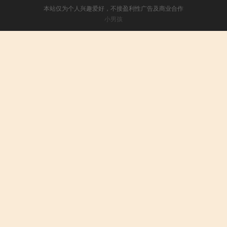
本站仅为个人兴趣爱好，不接盈利性广告及商业合作
小男孩