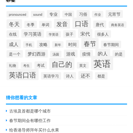
专业
习俗
元宵节
中国
pronounced
sound
作业
口语
发音
冬天
唐代
冬季
单词
商务英语
宋代
学习英语
在线
孩子
很多人
学英语
春节
成人
时间
攻略
春节期间
手机
新年
的人
梦幻西游
游戏
疫情
是一个
的是
汤圆
英语
自己的
考试
礼物
英文
考生
英语口语
还不
英语学习
诗人
都是
猜你想看的文章
古埃及首都是哪个城市
春节期间会有哪些工作
给香港导师拜年买什么水果