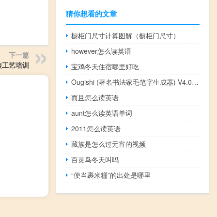
猜你想看的文章
橱柜门尺寸计算图解（橱柜门尺寸）
however怎么读英语
下一篇
装工艺培训
宝鸡冬天住宿哪里好吃
Ougishi (著名书法家毛笔字生成器) V4.00 Lite beta 30 绿色版（Ougishi (著名书法家毛笔字生成器) V4.00 Lite beta 30 绿色版功能简介）
而且怎么读英语
aunt怎么读英语单词
2011怎么读英语
藏族是怎么过元宵的视频
百灵鸟冬天叫吗
“便当裹米粣”的出处是哪里