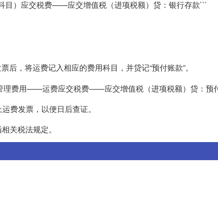
应科目）应交税费——应交增值税（进项税额）贷：银行存款```
发票后，将运费记入相应的费用科目，并贷记“预付账款”。
/管理费用——运费应交税费——应交增值税（进项税额）贷：预付账
上运费发票，以便日后查证。
循相关税法规定。