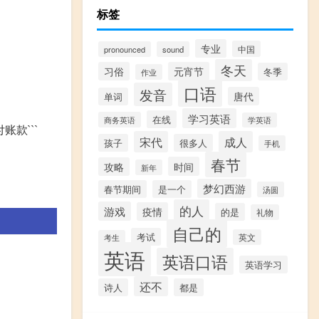
标签
专业
中国
pronounced
sound
冬天
习俗
元宵节
冬季
作业
口语
发音
唐代
单词
学习英语
在线
商务英语
学英语
款```
宋代
成人
孩子
很多人
手机
春节
时间
攻略
新年
梦幻西游
春节期间
是一个
汤圆
的人
游戏
疫情
的是
礼物
自己的
考试
英文
考生
英语
英语口语
英语学习
还不
诗人
都是