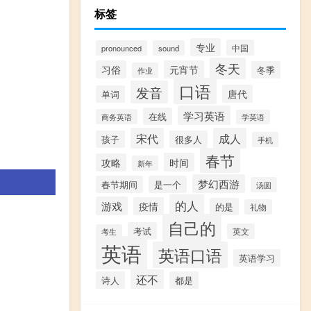
标签
专业
中国
pronounced
sound
冬天
习俗
元宵节
冬季
作业
口语
发音
唐代
单词
学习英语
在线
商务英语
学英语
宋代
成人
孩子
很多人
手机
春节
时间
攻略
新年
梦幻西游
春节期间
是一个
汤圆
的人
游戏
疫情
的是
礼物
自己的
考试
英文
考生
英语
英语口语
英语学习
还不
诗人
都是