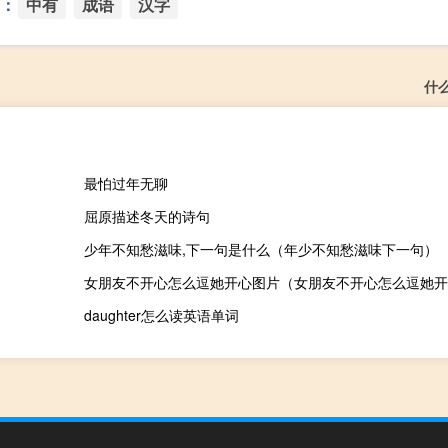
：
中有
成语
汉字
什
最怕过年无聊
屈原描述冬天的诗句
少年不知愁滋味,下一句是什么（年少不知愁滋味下一句）
女朋友不开心怎么逗她开心图片（女朋友不开心怎么逗她开
daughter怎么读英语单词