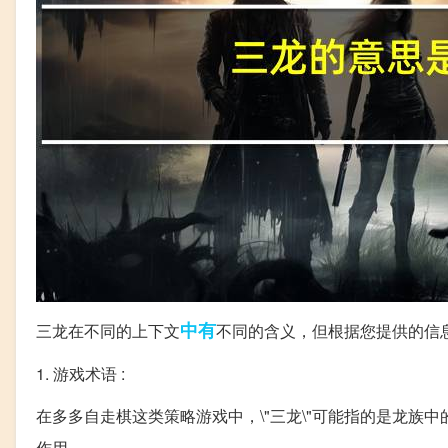
中有
三龙在不同的上下文
不同的含义，但根据您提供的信
1. 游戏术语 :
在多多自走棋这类策略游戏中，\"三龙\"可能指的是龙
作用。