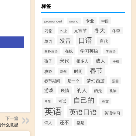
标签
专业
中国
pronounced
sound
冬天
习俗
元宵节
冬季
作业
口语
发音
唐代
单词
学习英语
在线
商务英语
学英语
宋代
成人
孩子
很多人
手机
春节
时间
攻略
新年
梦幻西游
春节期间
是一个
汤圆
的人
游戏
疫情
的是
礼物
自己的
考试
英文
考生
英语
英语口语
英语学习
下一篇
还不
诗人
都是
是什么意思