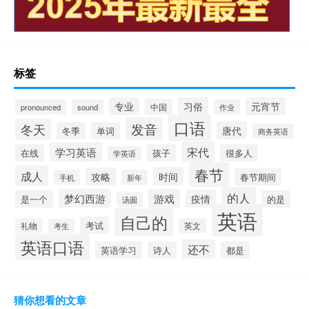
标签
专业
习俗
元宵节
中国
pronounced
sound
作业
口语
发音
冬天
唐代
冬季
单词
商务英语
宋代
学习英语
在线
孩子
很多人
学英语
春节
成人
时间
攻略
春节期间
手机
新年
的人
梦幻西游
游戏
疫情
是一个
的是
汤圆
英语
自己的
考试
礼物
英文
考生
英语口语
还不
英语学习
诗人
都是
猜你想看的文章