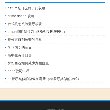
nature是什么牌子的衣服
crime scene 攻略
台式机怎么装蓝牙模块
braun博朗剃须刀（BRAUN BUFFEL）
春分古诗刘长卿的诗意
学习国学的意义
高中生英语口语
梦幻西游如何减少宠物血量
gone歌词中译
qq餐厅类似的游戏有哪些（qq餐厅类似的游戏）
口语技巧分类